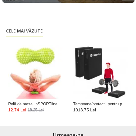
CELE MAI VĂZUTE
Rolă de masaj inSPORTline Peany - Verde
Tampoane/protectii pentru parghie de greutate inSPORTline Inpak
12.74 Lei
1013.75 Lei
18.25 Lei
Urmeaza-ne