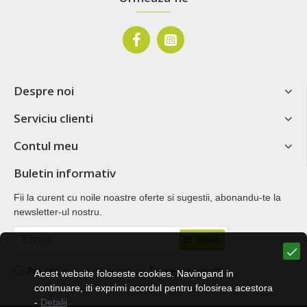
Despre noi
Serviciu clienti
Contul meu
Buletin informativ
Fii la curent cu noile noastre oferte si sugestii, abonandu-te la
newsletter-ul nostru.
Trimite
Am citit şi sunt de acord cu
Termeni si conditii
Acest website foloseste cookies. Navingand in
continuare, iti exprimi acordul pentru folosirea acestora
-
Detalii