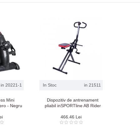
in 20221-1
In Stoc
in 21511
ess Mini
Dispozitiv de antrenament
ero - Negru
pliabil inSPORTline AB Rider
ei
466.46 Lei