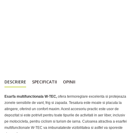
DESCRIERE
SPECIFICATII
OPINII
Esarfa multifunctionala W-TEC,
ofera termoreglare excelenta si protejeaza
zonele sensibile de vant, frig si zapada. Tesatura este moale si placuta la
atingere, oferind un confort maxim. Acest accesoriu practic este usor de
depozitat si este potrivit pentru toate tipurile de activitati in aer liber, inclusiv
pe motocicleta, pentru ciclism si turism de iarna. Culoarea atractiva a esarfei
multifunctionale W-TEC va imbunatateste vizibilitatea si astfel va sporeste