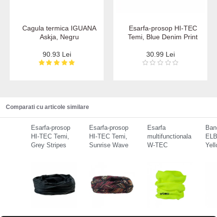
Cagula termica IGUANA
Esarfa-prosop HI-TEC
Askja, Negru
Temi, Blue Denim Print
90.93 Lei
30.99 Lei
Comparati cu articole similare
Esarfa-prosop
Esarfa-prosop
Esarfa
Ban
HI-TEC Temi,
HI-TEC Temi,
multifunctionala
ELB
Grey Stripes
Sunrise Wave
W-TEC
Yell