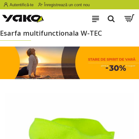
Autentifică-te
Înregistrează un cont nou
Esarfa multifunctionala W-TEC