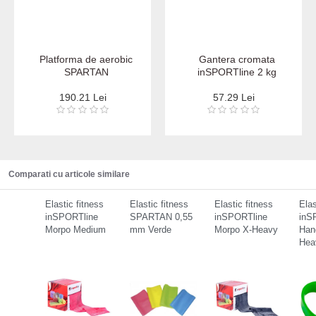
Platforma de aerobic
Gantera cromata
SPARTAN
inSPORTline 2 kg
190.21 Lei
57.29 Lei
Comparati cu articole similare
Elastic fitness
Elastic fitness
Elastic fitness
Elas
inSPORTline
SPARTAN 0,55
inSPORTline
inS
Morpo Medium
mm Verde
Morpo X-Heavy
Han
Hea