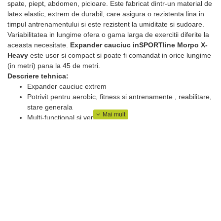
spate, piept, abdomen, picioare. Este fabricat dintr-un material de
latex elastic, extrem de durabil, care asigura o rezistenta lina in
timpul antrenamentului si este rezistent la umiditate si sudoare.
Variabilitatea in lungime ofera o gama larga de exercitii diferite la
aceasta necesitate.
Expander cauciuc inSPORTline Morpo X-
Heavy
este usor si compact si poate fi comandat in orice lungime
(in metri) pana la 45 de metri.
Descriere tehnica:
Expander cauciuc extrem
Potrivit pentru aerobic, fitness si antrenamente , reabilitare,
stare generala
Multi-functional si versatil
Incarcare - X-Heavy
Rezistenta - 3 kg.
Material - TPR (cauciuc termoplastic), cu rezistenta sporita
la umiditate si de sudoare
Grosimea - 0,4 mm
Latime - 14 cm.
Pret pentru 1 m (poate fi taiat la dimensiunea dorita)