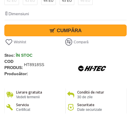
42 EU
43 EU
44 EU
45 EU
46 EU
Dimensiuni
CUMPĂRA
Wishlist
Compară
Stoc:
ÎN STOC
COD
HT8918SS
PRODUS:
Producător:
Livrare gratuita
Conditii de retur
Vedeti termenii
30 de zile
Serviciu
Securitate
Certificat
Date securizate