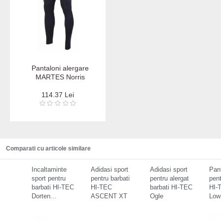
Pantaloni alergare
MARTES Norris
114.37 Lei
Comparati cu articole similare
Incaltaminte
Adidasi sport
Adidasi sport
Pant
sport pentru
pentru barbati
pentru alergat
pent
barbati HI-TEC
HI-TEC
barbati HI-TEC
HI-
Dorten...
ASCENT XT
Ogle
Low