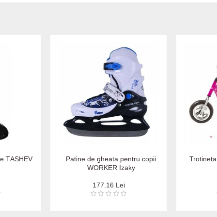
nte ТАSHЕV
Patine de gheata pentru copii
Trotinet
WORKER Izaky
177.16 Lei