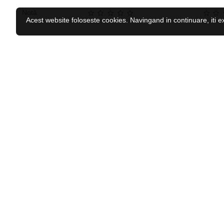
Notă
Acest website foloseste cookies. Navingand in continuare, iti e
CELE MAI VĂZUTE
RECENZAT RECENT
Caciula iarna copii HI-TEC Katie JR
44.04 Lei