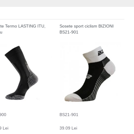
te Termo LASTING ITU,
Sosete sport ciclism BIZIONI
ru
BS21-901
900
BS21-901
9 Lei
39.09 Lei