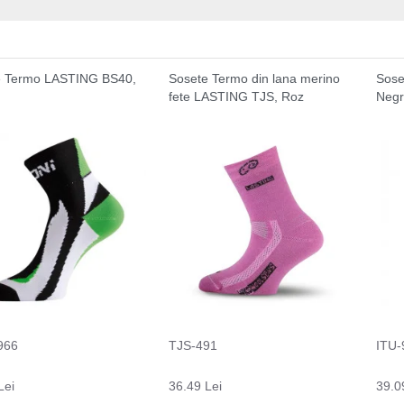
e Termo LASTING BS40,
Sosete Termo din lana merino
Sose
fete LASTING TJS, Roz
Neg
966
TJS-491
ITU-
Lei
36.49 Lei
39.0