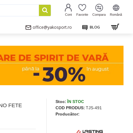
Cont
Favorite
Compara
Română
office@yakosport.ro
BLOG
Stoc:
ÎN STOC
NO FETE
COD PRODUS:
TJS-491
Producător: