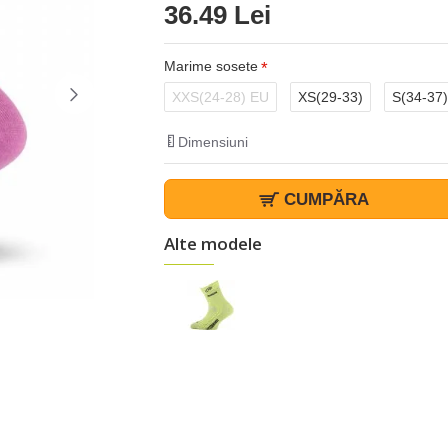
36.49 Lei
Marime sosete
XXS(24-28) EU
XS(29-33)
S(34-37)
Dimensiuni
CUMPĂRA
Alte modele