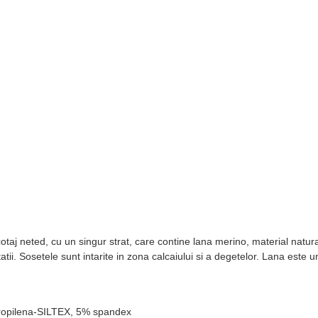
icotaj neted, cu un singur strat, care contine lana merino, material nat
tii. Sosetele sunt intarite in zona calcaiului si a degetelor. Lana este u
propilena-SILTEX, 5% spandex