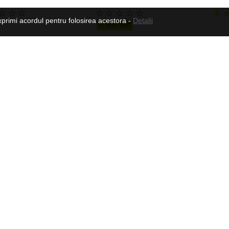
xprimi acordul pentru folosirea acestora -
Detalii
Manusi moto din piele pentru barbati W-TEC Dahmer, Maro
179.82 Lei
573.03 Lei
Urmeaza-ne