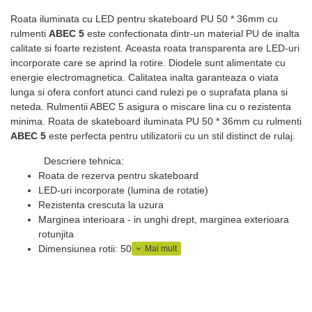
Roata iluminata cu LED pentru skateboard PU 50 * 36mm cu
rulmenti
ABEC 5
este confectionata dintr-un material PU de inalta
calitate si foarte rezistent. Aceasta roata transparenta are LED-uri
incorporate care se aprind la rotire. Diodele sunt alimentate cu
energie electromagnetica. Calitatea inalta garanteaza o viata
lunga si ofera confort atunci cand rulezi pe o suprafata plana si
neteda. Rulmentii ABEC 5 asigura o miscare lina cu o rezistenta
minima. Roata de skateboard iluminata PU 50 * 36mm cu rulmenti
ABEC 5
este perfecta pentru utilizatorii cu un stil distinct de rulaj.
Descriere tehnica:
Roata de rezerva pentru skateboard
LED-uri incorporate (lumina de rotatie)
Rezistenta crescuta la uzura
Marginea interioara - in unghi drept, marginea exterioara
rotunjita
Dimensiunea rotii: 50 x 36mm
Material: PU, transparent
Duritate: 82A
Rulmenti: ABEC 5
Pretul este pentru o bucata