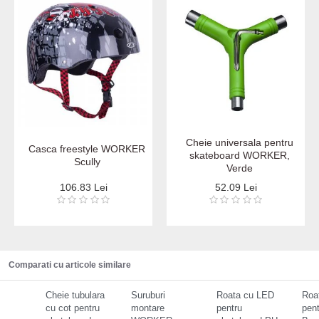
Cheie universala pentru
Casca freestyle WORKER
skateboard WORKER,
Scully
Verde
106.83 Lei
52.09 Lei
Comparati cu articole similare
Cheie tubulara
Suruburi
Roata cu LED
Roat
cu cot pentru
montare
pentru
pen