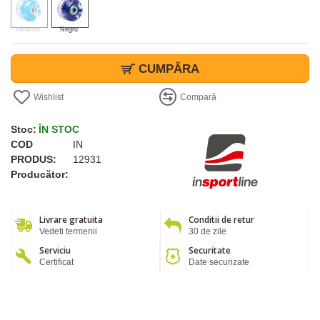
Albastru
Negru
CUMPĂRA
Wishlist
Compară
Stoc:
ÎN STOC
COD
IN
PRODUS:
12931
Producător:
Livrare gratuita
Conditii de retur
Vedeti termenii
30 de zile
Serviciu
Securitate
Certificat
Date securizate