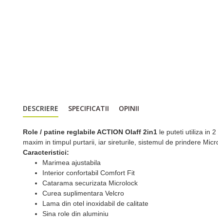
DESCRIERE
SPECIFICATII
OPINII
Role / patine reglabile ACTION Olaff 2in1
le puteti utiliza in 
maxim in timpul purtarii, iar sireturile, sistemul de prindere Mic
Caracteristici:
Marimea ajustabila
Interior confortabil Comfort Fit
Catarama securizata Microlock
Curea suplimentara Velcro
Lama din otel inoxidabil de calitate
Sina role din aluminiu