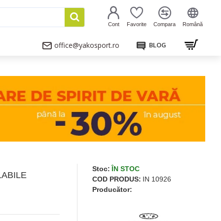
Cont
Favorite
Compara
Română
office@yakosport.ro
BLOG
Stoc:
ÎN STOC
LABILE
COD PRODUS:
IN 10926
Producător: