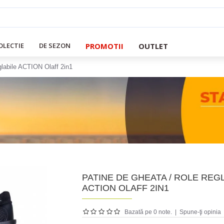
PROMOTII
OUTLET
OLECTIE
DE SEZON
glabile ACTION Olaff 2in1
PATINE DE GHEATA / ROLE REG
ACTION OLAFF 2IN1
Bazată pe 0 note.
|
Spune-ţi opinia