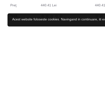
Preţ
440.41 Lei
440.41
Notă
Acest website foloseste cookies. Navingand in continuare, iti e
CELE MAI VĂZUTE
RECENZAT RECENT
Caciula iarna copii HI-TEC Katie JR
44.04 Lei