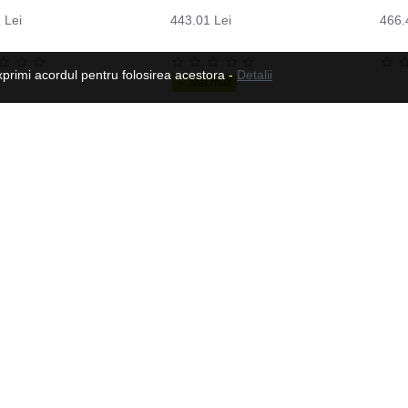
 Lei
443.01 Lei
466.
xprimi acordul pentru folosirea acestora -
Detalii
Manusi moto din piele pentru barbati W-TEC Dahmer, Maro
179.82 Lei
573.03 Lei
Urmeaza-ne