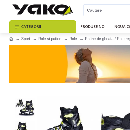
CATEGORII
PRODUSE NOI
NOUA C
Sport
Role si patine
Role
Patine de gheata / Role re