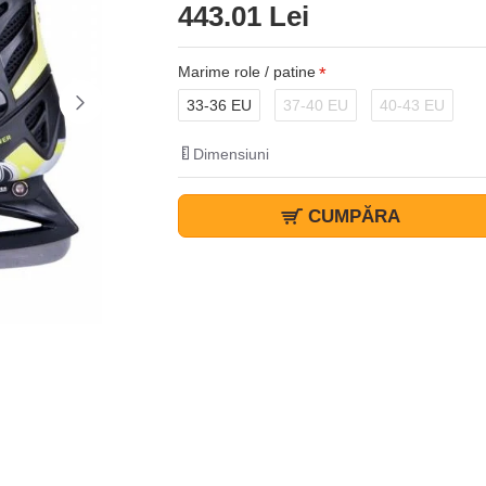
443.01 Lei
Marime role / patine
33-36 EU
37-40 EU
40-43 EU
Dimensiuni
CUMPĂRA