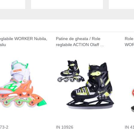
eglabile WORKER Nubila,
Patine de gheata / Role
Role
aliu
reglabile ACTION Olaff ...
WORK
73-2
IN 10926
IN 4