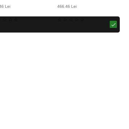
46 Lei
466.46 Lei
Pantaloni moto pentru femei W-TEC Leonarda
Sosete termo LASTING WHI, Galben
57.29 Lei