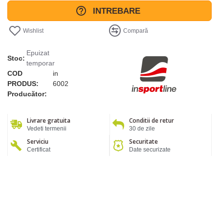
INTREBARE
Wishlist
Compară
Epuizat
Stoc:
temporar
COD
in
PRODUS:
6002
Producător:
Livrare gratuita
Conditii de retur
Vedeti termenii
30 de zile
Serviciu
Securitate
Certificat
Date securizate