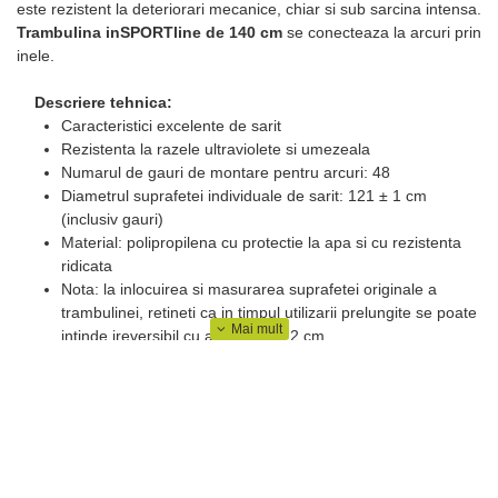
este rezistent la deteriorari mecanice, chiar si sub sarcina intensa.
Trambulina inSPORTline de 140 cm
se conecteaza la arcuri prin
inele.
Descriere tehnica:
Caracteristici excelente de sarit
Rezistenta la razele ultraviolete si umezeala
Numarul de gauri de montare pentru arcuri: 48
Diametrul suprafetei individuale de sarit: 121 ± 1 cm
(inclusiv gauri)
Material: polipropilena cu protectie la apa si cu rezistenta
ridicata
Nota: la inlocuirea si masurarea suprafetei originale a
trambulinei, retineti ca in timpul utilizarii prelungite se poate
intinde ireversibil cu aproximativ 2 cm