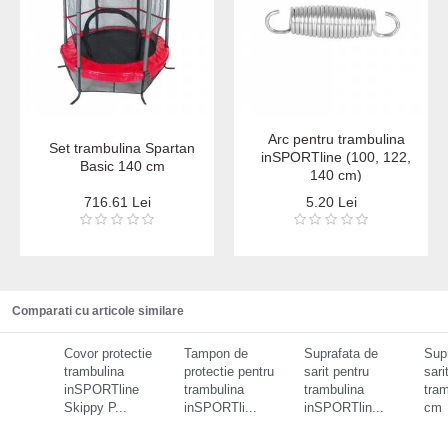
Arc pentru trambulina
Set trambulina Spartan
inSPORTline (100, 122,
Basic 140 cm
140 cm)
716.61 Lei
5.20 Lei
Comparati cu articole similare
Covor protectie
Tampon de
Suprafata de
Sup
trambulina
protectie pentru
sarit pentru
sari
inSPORTline
trambulina
trambulina
tra
Skippy P...
inSPORTli...
inSPORTlin...
cm