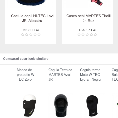
Caciula copii HI-TEC Lavi
Casca schi MARTES Tirolli
JR, Albastru
Jr, Roz
33.89 Lei
164.17 Lei
Comparati cu articole similare
Masca de
Cagula Termica
Cagula termo
Cag
protectie W-
MARTES Azul
Moto W-TEC
Bal
TEC Zoro
JR
Lycra , Negru
TE