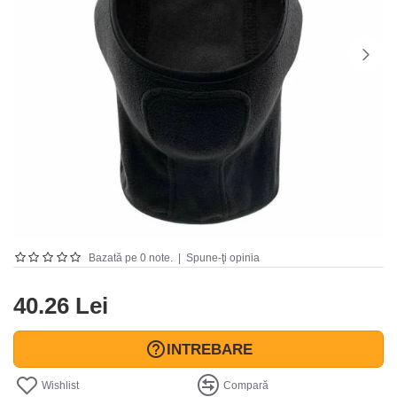
Bazată pe 0 note.
|
Spune-ţi opinia
40.26 Lei
INTREBARE
Wishlist
Compară