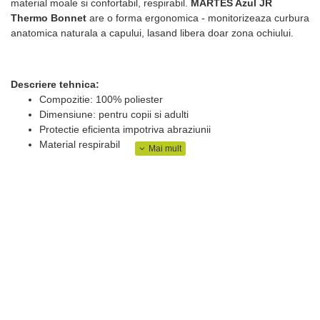
material moale si confortabil, respirabil.
MARTES Azul JR
Thermo Bonnet
are o forma ergonomica - monitorizeaza curbura
anatomica naturala a capului, lasand libera doar zona ochiului.
Descriere tehnica:
Compozitie: 100% poliester
Dimensiune: pentru copii si adulti
Protectie eficienta impotriva abraziunii
Material respirabil
Mentine temperatura optima a corpului fara reincalzire
Tesatura elastica
Intretinere usoara