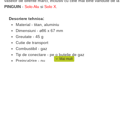
vaselor de diferite marci, inclusiv cu cele mai bine vandute de la
PINGUIN
-
Solo Alu
si
Solo X
.
Descriere tehnica:
Material - titan, aluminiu
Dimensiuni - ⌀86 x 67 mm
Greutate - 45 g
Cutie de transport
Combustibil - gaz
Tip de conectare - pe o butelie de gaz
Preincalzire - nu
Piezo - nu
Panou antivant - nu
Consum de energie - 2600 W
* Pretul anuntat este doar pentru arzator, si nu include
bricheta de magneziu, vasele si butelia de gaz.