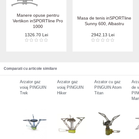
Manere opuse pentru
Masa de tenis inSPORTline
Vertikon inSPORTline Pro
Sunny 600, Albastru
1000
1326.70 Lei
2942.13 Lei
Comparati cu articole similare
Arzator gaz
Arzator gaz
Arzator cu gaz
Arz
voiaj PINGUIN
voiaj PINGUIN
PINGUIN Atom
de v
Trek
Hiker
Titan
PIN
Man