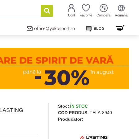
Cont
Favorite
Compara
Română
office@yakosport.ro
BLOG
Stoc:
ÎN STOC
LASTING
COD PRODUS:
TELA-8940
Producător: