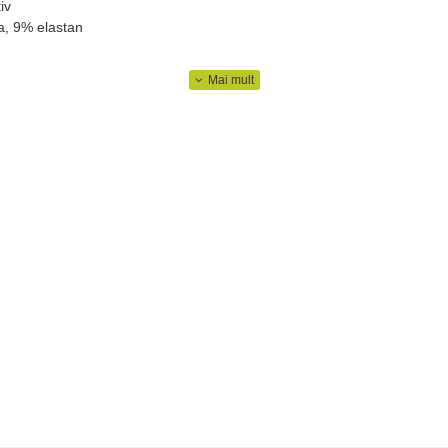
iv
a, 9% elastan