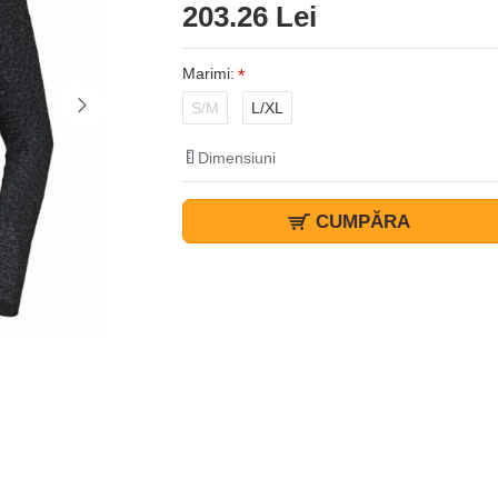
203.26 Lei
Marimi:
S/M
L/XL
Dimensiuni
CUMPĂRA