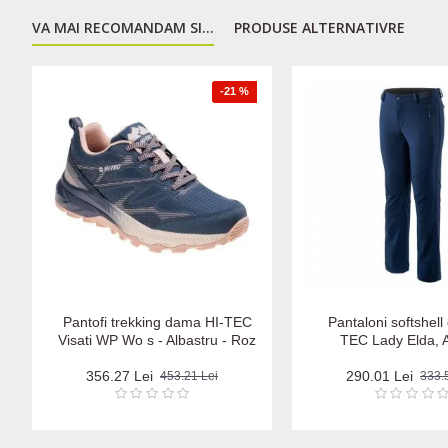
VA MAI RECOMANDAM SI...
PRODUSE ALTERNATIVRE
-21 %
Pantofi trekking dama HI-TEC
Pantaloni softshel
Visati WP Wo s - Albastru - Roz
TEC Lady Elda, A
356.27 Lei
290.01 Lei
453.21 Lei
333.