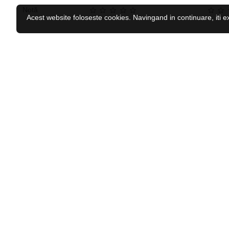
Notă
Acest website foloseste cookies. Navingand in continuare, iti e
CELE MAI VĂZUTE
RECENZAT RECENT
Caciula iarna copii HI-TEC Katie JR
44.04 Lei