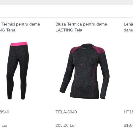
i Termici pentru dama
Bluza Termica pentru dama
Lenj
NG Tena
LASTING Tela
dama
8940
TELA-8940
HT1
 Lei
203.26 Lei
213.