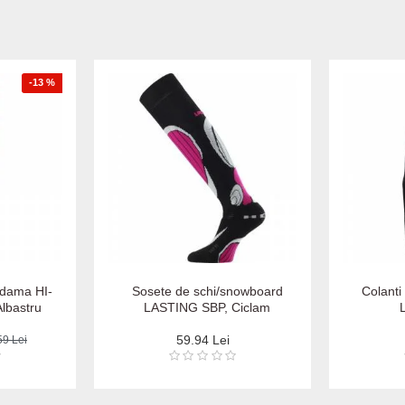
-13 %
l dama HI-
Sosete de schi/snowboard
Colanti
lbastru
LASTING SBP, Ciclam
59.94 Lei
59 Lei