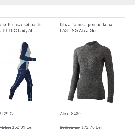
erie Termica set pentru
Bluza Termica pentru dama
 HI-TEC Lady Al...
LASTING Atala Gri
8229IG
Atala-8480
71 Lei
152.39 Lei
208.51 Lei
172.78 Lei