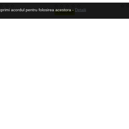
xprimi acordul pentru folosirea acestora -
Detalii
Manusi moto din piele pentru barbati W-TEC Dahmer, Maro
179.82 Lei
573.03 Lei
Urmeaza-ne