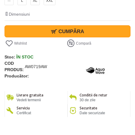
M
L
XL
XXL
Dimensiuni
CUMPĂRA
Wishlist
Compară
Stoc:
ÎN STOC
COD
AW0719AW
PRODUS:
Producător:
Livrare gratuita
Conditii de retur
Vedeti termenii
30 de zile
Serviciu
Securitate
Certificat
Date securizate