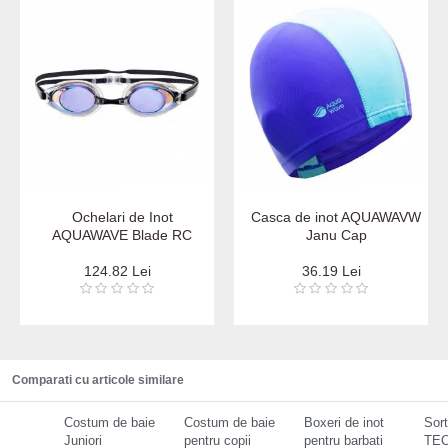
Ochelari de Inot
Casca de inot AQUAWAVW
AQUAWAVE Blade RC
Janu Cap
124.82 Lei
36.19 Lei
Comparati cu articole similare
Costum de baie
Costum de baie
Boxeri de inot
Sort
Juniori
pentru copii
pentru barbati
TEC