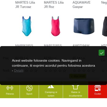
MARTES Lilia
MARTES Lilia
AQUAWAVE
Neg
JR Turcoaz
JR Roz
Gaspar
MAR0618SS
MAR1318SS
AW0719AW
HT0
67.7
Preţ
62.59 Lei
62.59 Lei
65.14 Lei
Acest website foloseste cookies. Navingand in
Lei
continuare, iti exprimi acordul pentru folosirea acestora
-
Detalii
Notă
Camping si
Haine si
Fitness
Sport
Outlet
turism
incaltaminte
CELE MAI VĂZUTE
RECENZAT RECENT