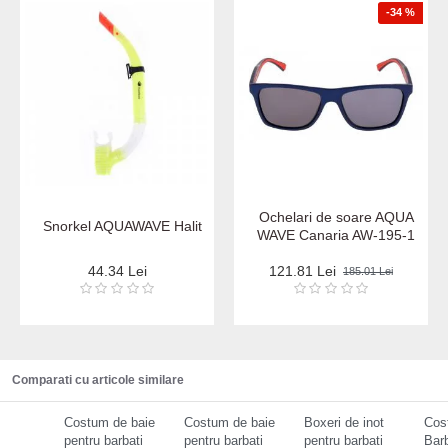
-34 %
Ochelari de soare AQUA
Snorkel AQUAWAVE Halit
WAVE Canaria AW-195-1
44.34 Lei
121.81 Lei
185.01 Lei
Comparati cu articole similare
Costum de baie
Costum de baie
Boxeri de inot
Cos
pentru barbati
pentru barbati
pentru barbati
Barb