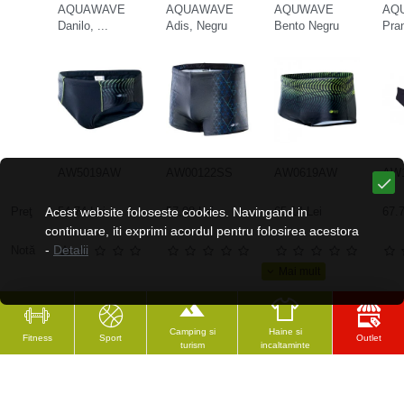
AQUAWAVE
AQUAWAVE
AQUWAVE
AQ
Danilo, ...
Adis, Negru
Bento Negru
Pra
AW5019AW
AW00122SS
AW0619AW
AW1
Preţ
Acest website foloseste cookies. Navingand in
54.74 Lei
57.08 Lei
65.14 Lei
67.7
continuare, iti exprimi acordul pentru folosirea acestora
-
Detalii
Notă
Camping si
Haine si
Fitness
Sport
Outlet
turism
incaltaminte
CELE MAI VĂZUTE
RECENZAT RECENT