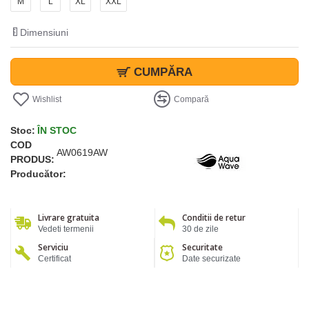
M
L
XL
XXL
Dimensiuni
CUMPĂRA
Wishlist
Compară
Stoc:
ÎN STOC
COD
AW0619AW
PRODUS:
Producător:
Livrare gratuita
Conditii de retur
Vedeti termenii
30 de zile
Serviciu
Securitate
Certificat
Date securizate