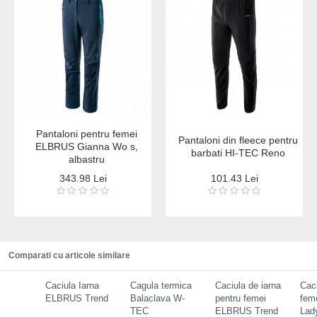
Pantaloni pentru femei
Pantaloni din fleece pentru
ELBRUS Gianna Wo s,
barbati HI-TEC Reno
albastru
343.98 Lei
101.43 Lei
Comparati cu articole similare
Caciula Iarna
Cagula termica
Caciula de iarna
Caci
ELBRUS Trend
Balaclava W-
pentru femei
fem
TEC
ELBRUS Trend
Lady