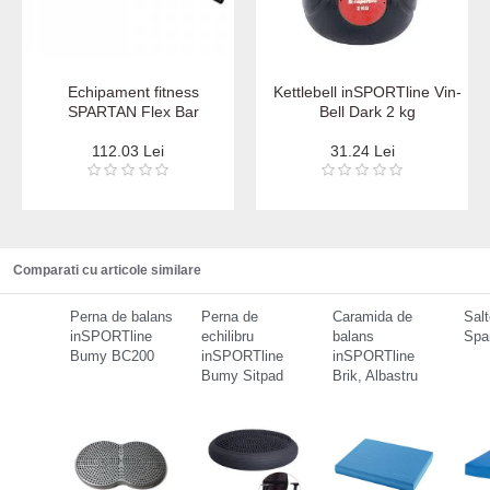
Echipament fitness
Kettlebell inSPORTline Vin-
SPARTAN Flex Bar
Bell Dark 2 kg
112.03 Lei
31.24 Lei
Comparati cu articole similare
Perna de balans
Perna de
Caramida de
Sal
inSPORTline
echilibru
balans
Spa
Bumy BC200
inSPORTline
inSPORTline
Bumy Sitpad
Brik, Albastru