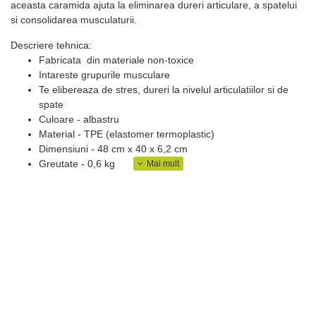
aceasta caramida ajuta la eliminarea dureri articulare, a spatelui
si consolidarea musculaturii.
Descriere tehnica:
Fabricata din materiale non-toxice
Intareste grupurile musculare
Te elibereaza de stres, dureri la nivelul articulatiilor si de
spate
Culoare - albastru
Material - TPE (elastomer termoplastic)
Dimensiuni - 48 cm x 40 x 6,2 cm
Greutate - 0,6 kg
Capacitate de incarcare - fara restrictii
Potrivit pentru aerobic si echilibru