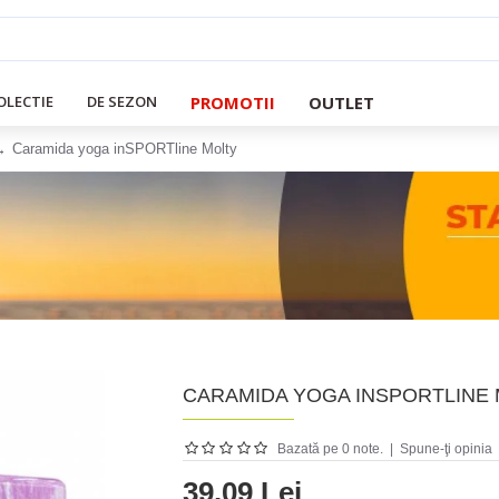
PROMOTII
OUTLET
OLECTIE
DE SEZON
Caramida yoga inSPORTline Molty
CARAMIDA YOGA INSPORTLINE
Bazată pe 0 note.
|
Spune-ţi opinia
39.09 Lei