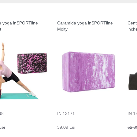
e yoga inSPORTline
Caramida yoga inSPORTline
Cent
t
Molty
inche
98
IN 13171
IN 1
Lei
39.09 Lei
52.0