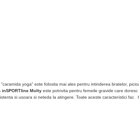
caramida yoga" este folosita mai ales pentru intinderea bratelor, picioar
a
inSPORTline Molty
este potrivita pentru femeile gravide care doresc
zistenta si usoara si neteda la atingere. Toate aceste caracteristici fa