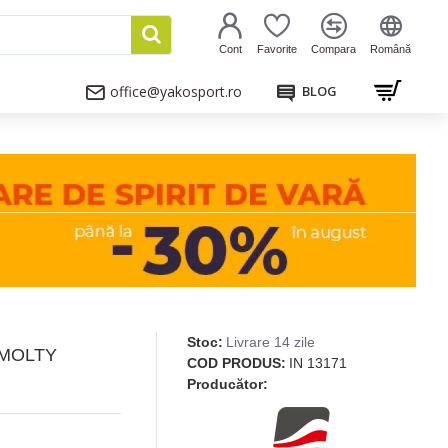
Cont
Favorite
Compara
Română
office@yakosport.ro
BLOG
Stoc:
Livrare 14 zile
 MOLTY
COD PRODUS:
IN 13171
Producător: