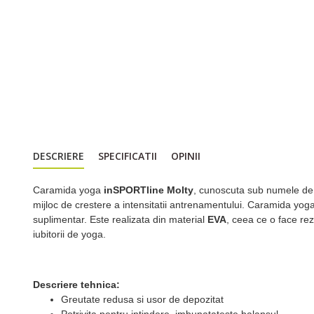
DESCRIERE
SPECIFICATII
OPINII
Caramida yoga
inSPORTline Molty
, cunoscuta sub numele de "
mijloc de crestere a intensitatii antrenamentului. Caramida yog
suplimentar. Este realizata din material
EVA
, ceea ce o face re
iubitorii de yoga.
Descriere tehnica:
Greutate redusa si usor de depozitat
Potrivita pentru intindere, imbunatateste balansul