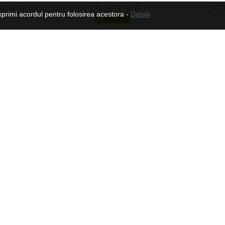
xprimi acordul pentru folosirea acestora -
Detalii
Roti pentru Longboard SPARTAN 70 x 51 mm
171.97 Lei
161.57 Lei
Urmeaza-ne
lienti
Contul meu