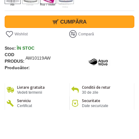
albastru /
Alb
Verde
Roz / Violet
rosu
CUMPĂRA
Wishlist
Compară
Stoc:
ÎN STOC
COD
AW10119AW
PRODUS:
Producător:
Livrare gratuita
Conditii de retur
Vedeti termenii
30 de zile
Serviciu
Securitate
Certificat
Date securizate