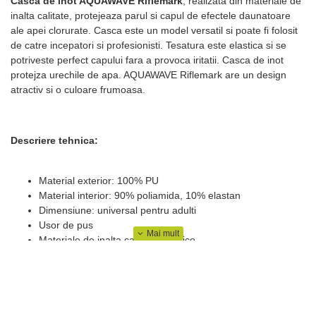
Casca de inot AQUAWAVE Riflemark
, realizata din materiale de
inalta calitate, protejeaza parul si capul de efectele daunatoare
ale apei clorurate. Casca este un model versatil si poate fi folosit
de catre incepatori si profesionisti. Tesatura este elastica si se
potriveste perfect capului fara a provoca iritatii. Casca de inot
protejza urechile de apa. AQUAWAVE Riflemark are un design
atractiv si o culoare frumoasa.
Descriere tehnica:
Material exterior: 100% PU
Material interior: 90% poliamida, 10% elastan
Dimensiune: universal pentru adulti
Usor de pus
Materiale de inalta calitate, elastice
Rezistent la apa
Disponibil intr-o combinatie de culori diferite