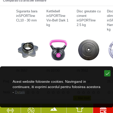
Comparati cu articole similare
Siguranta bara
Kettlebell
Disc greutate cu
Disc
inSPORTline
inSPORTline
ciment
olim
CL10 - 30 mm
Vin-Bell Dark 1
inSPORTline
inS
kg
2.5 kg
Ham
kg
IN 3557
IN 10730
IN 3552
IN 
Preţ
Acest website foloseste cookies. Navingand in
17.99 Lei
20.59 Lei
26.04 Lei
28.3
continuare, iti exprimi acordul pentru folosirea acestora
-
Detalii
Notă