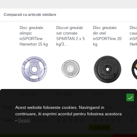
Comparati cu articole similare
Disc greutate
Discuri greutati
Disc greutate
Disc
olimpic
set cromate
din otel
cau
inSPORTline
SPARTAN 2 x 5
inSPORTline 20
inS
Hamerton 15 kg
kg/3...
kg
Her
IN 12705
SP 1261
IN 747
IN 
Preţ
Acest website foloseste cookies. Navingand in
312.74 Lei
320.54 Lei
364.57 Lei
375.
continuare, iti exprimi acordul pentru folosirea acestora
-
Detalii
Notă