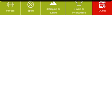
Camping si
Haine si
Fitness
Sport
Outlet
turism
incaltaminte
CELE MAI VĂZUTE
RECENZAT RECENT
Sac de dormit PINGUIN Micra CCS 185 cm L - Albastru
Spalier inSPORTline Steadyline 230x90 cm
518.60 Lei
1103.46 Lei
Urmeaza-ne