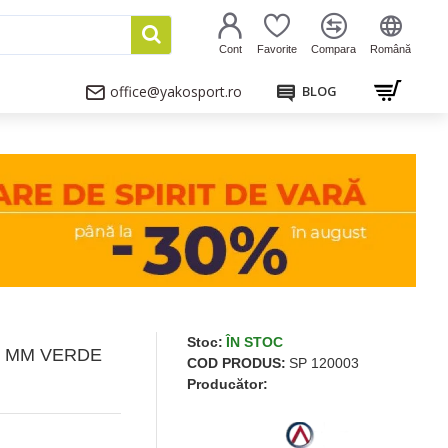
Cont
Favorite
Compara
Română
office@yakosport.ro
BLOG
Stoc:
ÎN STOC
5 MM VERDE
COD PRODUS:
SP 120003
Producător: