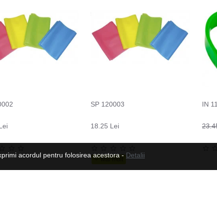
0002
SP 120003
IN 1
Lei
18.25 Lei
23.4
xprimi acordul pentru folosirea acestora -
Detalii
Manusi moto din piele pentru barbati W-TEC Dahmer, Maro