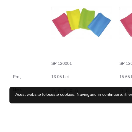
SP 120001
SP 12
Preţ
13.05 Lei
15.65 
Notă
Acest website foloseste cookies. Navingand in continuare, iti e
CELE MAI VĂZUTE
RECENZAT RECENT
Caciula iarna copii HI-TEC Katie JR