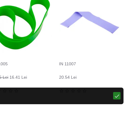
1005
IN 11007
5 Lei
16.41 Lei
20.54 Lei
Pantaloni moto pentru femei W-TEC Leonarda
Sosete termo LASTING WHI, Galben