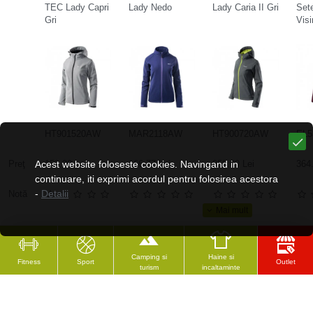
TEC Lady Capri
Lady Nedo
Lady Caria II Gri
Set
Gri
Visi
HT901520AW
MAR2118AW
HT900720AW
EL5
Preţ
Acest website foloseste cookies. Navingand in
152.39 Lei
166.77 Lei
258.00 Lei
364.
continuare, iti exprimi acordul pentru folosirea acestora
-
Detalii
Notă
Camping si
Haine si
Fitness
Sport
Outlet
turism
incaltaminte
CELE MAI VĂZUTE
RECENZAT RECENT