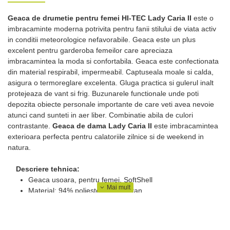
Geaca de drumetie pentru femei HI-TEC Lady Caria II
este o
imbracaminte moderna potrivita pentru fanii stilului de viata activ
in conditii meteorologice nefavorabile. Geaca este un plus
excelent pentru garderoba femeilor care apreciaza
imbracamintea la moda si confortabila. Geaca este confectionata
din material respirabil, impermeabil. Captuseala moale si calda,
asigura o termoreglare excelenta. Gluga practica si gulerul inalt
protejeaza de vant si frig. Buzunarele functionale unde poti
depozita obiecte personale importante de care veti avea nevoie
atunci cand sunteti in aer liber. Combinatie abila de culori
contrastante.
Geaca de dama Lady Caria II
este imbracamintea
exterioara perfecta pentru calatoriile zilnice si de weekend in
natura.
Descriere tehnica:
Geaca usoara, pentru femei, SoftShell
Material: 94% poliester, 6% elastan
Membrana Soft-tec impermeabila, rezistenta la vant si
respirabila
Coloana de apa: 8.000 mm