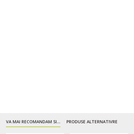
Permeabilitatea la vapori: 1.000 g H2O / m²
Captuseala subtire din lana
Cusaturi lipite
Gluga reglabila pe lateral
Doua buzunare principale cu fermoare protejate
Doua buzunare interioare
Mansete reglabile
Reglabila in partea de jos cu cordon elastic si dopuri
Gauri de ventilatie sub brate
Potrivita pentru turism, sport si viata de zi cu zi
VA MAI RECOMANDAM SI...
PRODUSE ALTERNATIVRE