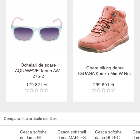
Ochelari de soare
Ghete hiking dama
AQUAWAVE Tanna AW-
IGUANA Kodika Mid W Roz
275-2
179.82 Lei
299.69 Lei
Comparati cu articole similare
Geaca softshell
Geaca softshell
Geaca softshell
Gea
de dama HI-
dama MARTES
dama HI-TEC
dam