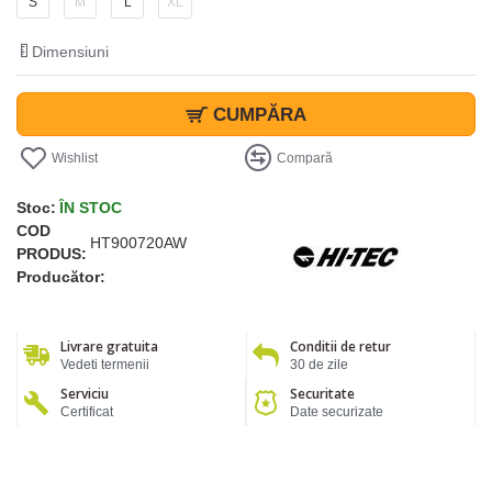
S
M
L
XL
Dimensiuni
CUMPĂRA
Wishlist
Compară
Stoc:
ÎN STOC
COD
HT900720AW
PRODUS:
Producător:
Livrare gratuita
Conditii de retur
Vedeti termenii
30 de zile
Serviciu
Securitate
Certificat
Date securizate