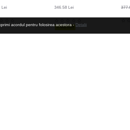
 Lei
346.58 Lei
377.
xprimi acordul pentru folosirea acestora -
Detalii
Manusi moto din piele pentru barbati W-TEC Dahmer, Maro
179.82 Lei
573.03 Lei
Urmeaza-ne