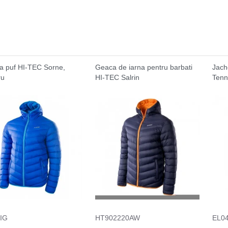
a puf HI-TEC Sorne,
Geaca de iarna pentru barbati
Jach
ru
HI-TEC Salrin
Tenn
IG
HT902220AW
EL0