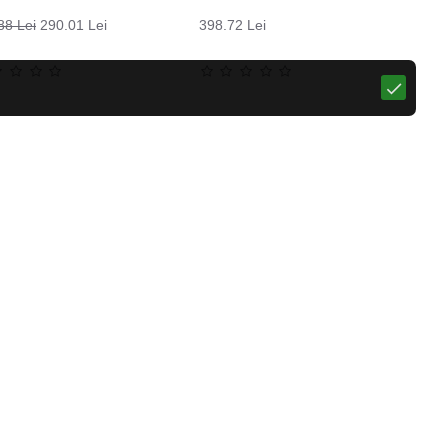
88 Lei
290.01 Lei
398.72 Lei
Pantaloni moto pentru femei W-TEC Leonarda
Sosete termo LASTING WHI, Galben
57.29 Lei