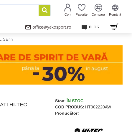
Cont
Favorite
Compara
Română
office@yakosport.ro
BLOG
C Salrin
Stoc:
ÎN STOC
TI HI-TEC
COD PRODUS:
HT902220AW
Producător: