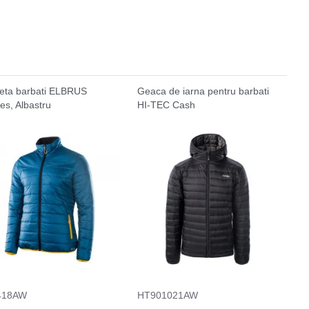
eta barbati ELBRUS
Geaca de iarna pentru barbati
es, Albastru
HI-TEC Cash
418AW
HT901021AW