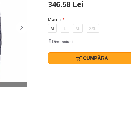
346.58 Lei
Marimi:
M
L
XL
XXL
Dimensiuni
CUMPĂRA