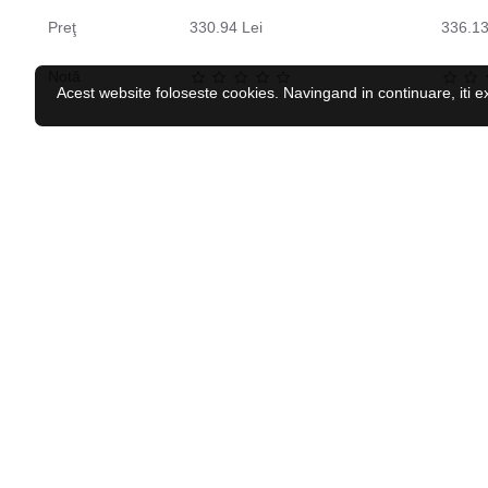
Preţ
330.94 Lei
336.13
Notă
Acest website foloseste cookies. Navingand in continuare, iti e
CELE MAI VĂZUTE
RECENZAT RECENT
Caciula iarna copii HI-TEC Katie JR
44.04 Lei