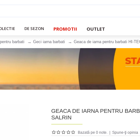
PROMOTII
OUTLET
OLECTIE
DE SEZON
pentru barbati
Geci iarna barbati
Geaca de iarna pentru barbati HI-TE
GEACA DE IARNA PENTRU BARBA
SALRIN
Bazată pe 0 note.
|
Spune-ţi opinia