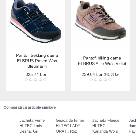
Pantofi trekking dama
Pantofi hiking dama
ELBRUS Rasen Wos
ELBRUS Atilo Wo's Violet
Bleumarin
325.74 Lei
239.04 Lei
341.38 Lei
Comparati cu articole similare
Jacheta Femei
Geaca de femei
Jacheta Fleece
Jac
HI-TEC Lady
HI-TEC LADY
HI-TEC
dam
Desna, Gri
ORATI, Roz
Karlanda Wo s
Pav