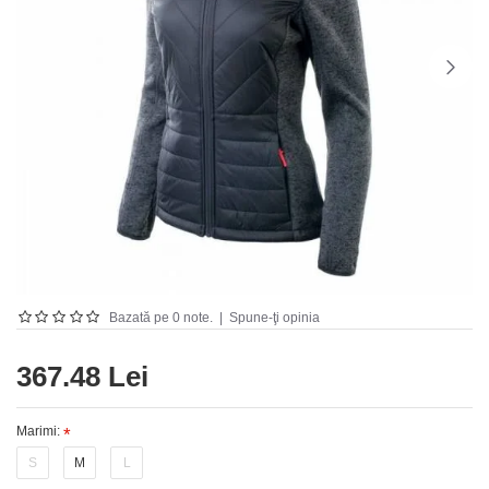
Bazată pe 0 note.
|
Spune-ţi opinia
367.48 Lei
Marimi:
S
M
L