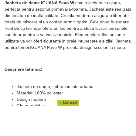
Jacheta de dama IGUANA Pavo W
este o jacheta cu gluga,
perfecta pentru sezonul primavara-toamna. Jacheta este realizata
din tesaturi de inalta calitate. Croiala moderna asigura o libertate
totala de miscare si un confort termic optim. Cele doua buzunare
frontale cu fermoar ofera un loc pentru a stoca lucruri personale
sau doar pentru a va incalzi mainile. Elementele reflectorizante
utilizate va vor oferi siguranta in orele intunecate ale zilei. Jacheta
pentru femei IGUANA Pavo W prezinta design si culori la moda.
Descriere tehnica:
Jacheta de dama, imbracaminte urbana
Material: 100% poliester
Design modern
Gluga reglabila
Guler mare cu fermoar
Un fermoar frontal de-a lungul intregii lungimi care este
protejat
2 buzunare laterale cu fermoare