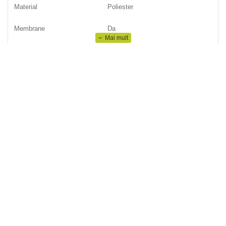
Material
Poliester
Membrane
Da
Permeabilitatea la vapori
3000
Potrivit pentru
Femei; Fete
Produs
Geaca
Rezistent la apa
Da
Sezon
Primavara; Vara; Toamna; Iarna
Sport
Drumetii montane; Turism
Ventilatie
Da