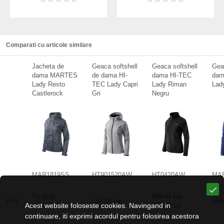
Comparati cu articole similare
Jacheta de
Geaca softshell
Geaca softshell
Gea
dama MARTES
de dama HI-
dama HI-TEC
da
Lady Resto
TEC Lady Capri
Lady Riman
Lad
Castlerock
Gri
Negru
MAR1819SS
HT901520AW
HT0420AW
MA
Nu este
185.01 Lei
Preţ
152.39 Lei
166.
Acest website foloseste cookies. Navingand in
disponibil
152.39 Lei
continuare, iti exprimi acordul pentru folosirea acestora