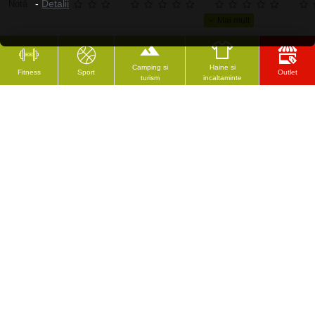
-
Detalii
Notă
Camping si
Haine si
Fitness
Sport
Outlet
turism
incaltaminte
CELE MAI VĂZUTE
Rolă de masaj inSPORTline Peany - Verde
Tampoane/protectii pentru parghie de greutate inSPORTline Inpak
12.74 Lei
1013.75 Lei
18.25 Lei