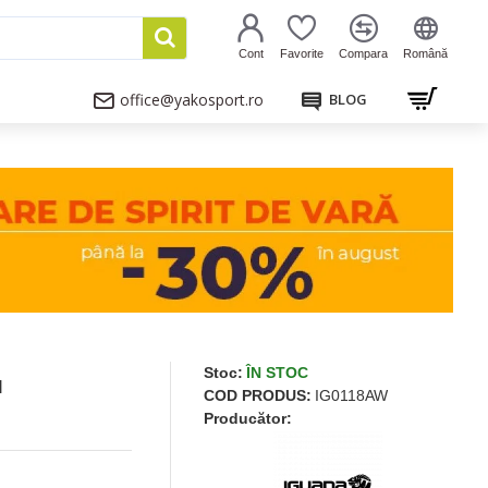
Cont
Favorite
Compara
Română
office@yakosport.ro
BLOG
Stoc:
ÎN STOC
I
COD PRODUS:
IG0118AW
Producător: