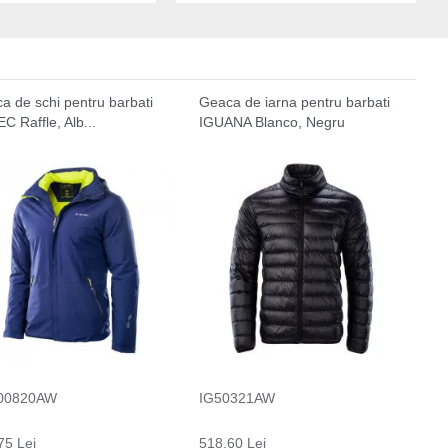
a de schi pentru barbati
Geaca de iarna pentru barbati
C Raffle, Alb...
IGUANA Blanco, Negru
00820AW
IG50321AW
75 Lei
518.60 Lei