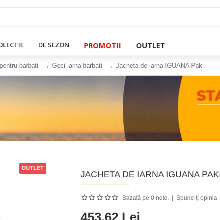
PROMOTII
OUTLET
OLECTIE
DE SEZON
pentru barbati
Geci iarna barbati
Jacheta de iarna IGUANA Paki
OUTLET
JACHETA DE IARNA IGUANA PAK
Bazată pe 0 note.
|
Spune-ţi opinia
453.62 Lei