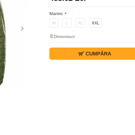
Marimi:
M
L
XL
XXL
Dimensiuni
CUMPĂRA