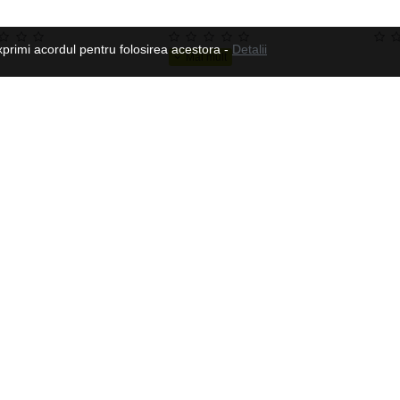
xprimi acordul pentru folosirea acestora -
Detalii
Suport flotari SPARTAN
78.18 Lei
88.58 Lei
Urmeaza-ne