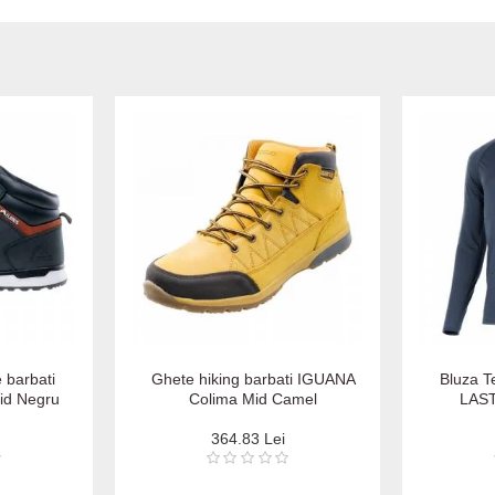
 barbati
Ghete hiking barbati IGUANA
Bluza T
id Negru
Colima Mid Camel
LAST
364.83 Lei