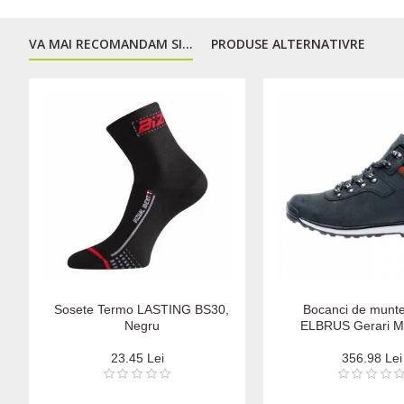
VA MAI RECOMANDAM SI...
PRODUSE ALTERNATIVRE
Sosete Termo LASTING BS30,
Bocanci de munte
Negru
ELBRUS Gerari M
23.45 Lei
356.98 Lei