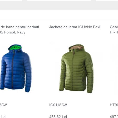
de iarna pentru barbati
Jacheta de iarna IGUANA Paki
Geac
S Forsol, Navy
HI-TE
18AW
IG0118AW
HT9
 Lei
453.62 Lei
497.