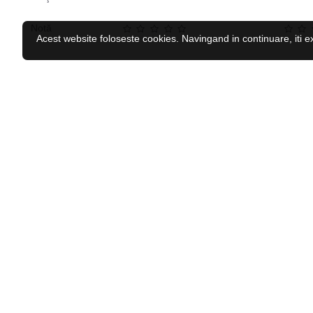
Notă
Acest website foloseste cookies. Navingand in continuare, iti e
CELE MAI VĂZUTE
RECENZAT RECENT
Centura de talie inSPORTline Neobelt
67.48 Lei