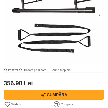
Bazată pe 0 note.
|
Spune-ţi opinia
356.98 Lei
CUMPĂRA
Wishlist
Compară