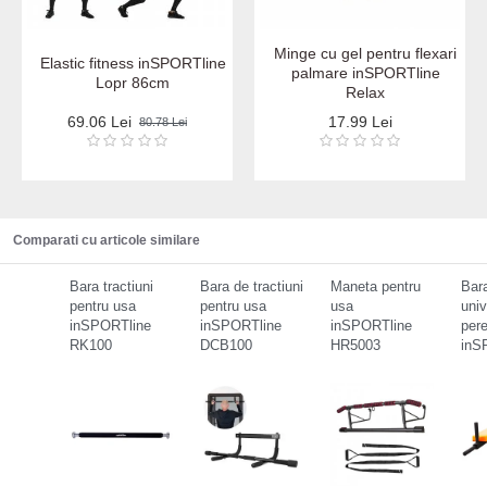
Minge cu gel pentru flexari
Elastic fitness inSPORTline
palmare inSPORTline
Lopr 86cm
Relax
69.06 Lei
17.99 Lei
80.78 Lei
Comparati cu articole similare
Bara tractiuni
Bara de tractiuni
Maneta pentru
Bara
pentru usa
pentru usa
usa
univ
inSPORTline
inSPORTline
inSPORTline
pere
RK100
DCB100
HR5003
inS