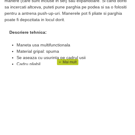
manere (care sunt incluse in set) sau expandoare. Si cand doriti
sa incercati altceva, puteti pune parghia pe podea si sa o folositi
pentru a antrena push-up-uri. Manerele pot fi pliate si parghia
poate fi depozitata in locul dorit.
Descriere tehnica:
Maneta usa multifunctionala
Material gripal: spuma
Se aseaza cu usurinta pe cadrul usii
Cadru pliabil
Expandoare atasabile
Poate fi asezat pe podea si utilizat pentru impingere
Protectia cadrului usii
Disponibil cu doua extensoare cu manere
Latimea recomandata a usii: 70 - 92 cm
Proeminenta cadrului usii: 1,5 - 2 cm
Latimea recomandata a cadrului usii: 9 cm
Capacitate de incarcare: 200 kg
Dimensiuni:
Dimensiuni: 103 x 26 x 35 cm