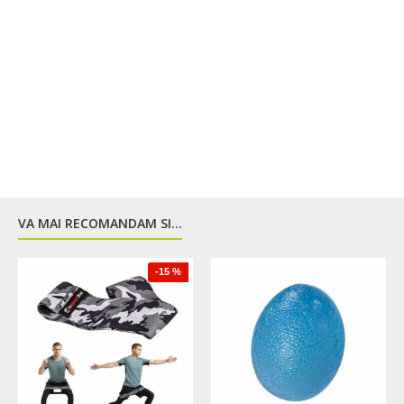
Dimensiuni sub forma pliata: 103 x 26 x 4 cm
Lungimea prinderii laterale: 12 cm
Lungimea prinderii interioare: 10 cm
Diametru prindere: 4 cm
Lungimea dopurilor de plastic: 9 cm
Lungimea curelei: 140 cm
VA MAI RECOMANDAM SI...
-15 %