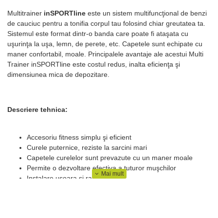
Multitrainer
inSPORTline
este un sistem multifuncţional de benzi
de cauciuc pentru a tonifia corpul tau folosind chiar greutatea ta.
Sistemul este format dintr-o banda care poate fi ataşata cu
uşurinţa la uşa, lemn, de perete, etc. Capetele sunt echipate cu
maner confortabil, moale. Principalele avantaje ale acestui Multi
Trainer inSPORTline este costul redus, inalta eficienţa şi
dimensiunea mica de depozitare.
Descriere tehnica:
Accesoriu fitness simplu şi eficient
Curele puternice, reziste la sarcini mari
Capetele curelelor sunt prevazute cu un maner moale
Permite o dezvoltare efectiva a tuturor muşchilor
Instalare uşoara şi rapida
Capacitate - 150 kg
DVD-uri cu instrucţiuni şi exerciţii (Limba Ceha)
Husa de depozitare şi transport