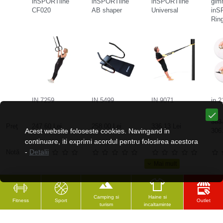
inSPORTline
inSPORTline
inSPORTline
gim
CF020
AB shaper
Universal
inS
Rin
IN 7259
IN 5499
IN 9071
in 
383.
Preţ
247.60 Lei
258.00 Lei
336.13 Lei
Acest website foloseste cookies. Navingand in
306.
continuare, iti exprimi acordul pentru folosirea acestora
-
Detalii
Notă
Camping si
Haine si
Fitness
Sport
Outlet
turism
incaltaminte