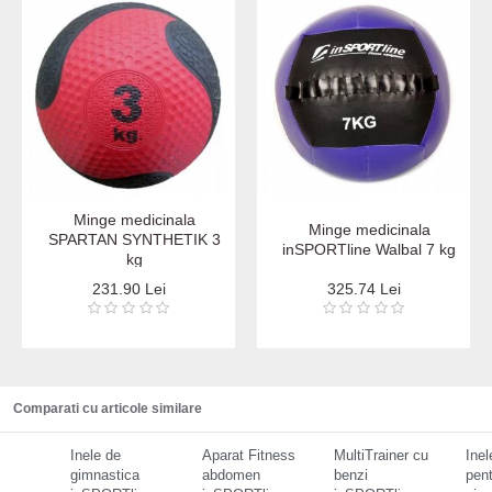
Minge medicinala
Minge medicinala
SPARTAN SYNTHETIK 3
inSPORTline Walbal 7 kg
kg
231.90 Lei
325.74 Lei
Comparati cu articole similare
Inele de
Aparat Fitness
MultiTrainer cu
Inel
gimnastica
abdomen
benzi
pent