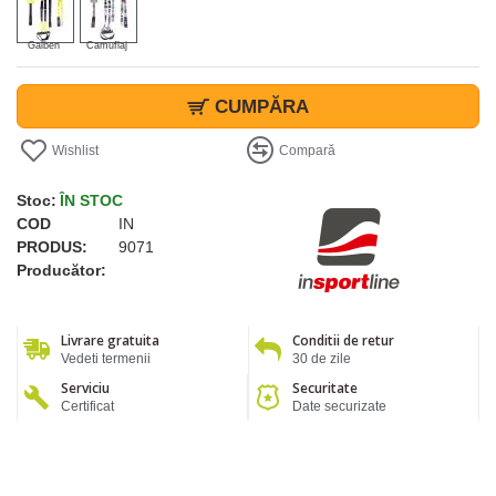
Galben
Camuflaj
CUMPĂRA
Wishlist
Compară
Stoc:
ÎN STOC
COD
IN
PRODUS:
9071
Producător:
Livrare gratuita
Conditii de retur
Vedeti termenii
30 de zile
Serviciu
Securitate
Certificat
Date securizate