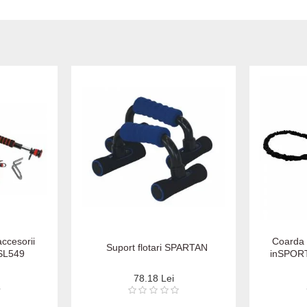
accesorii
Coarda 
Suport flotari SPARTAN
SL549
inSPORT
78.18 Lei