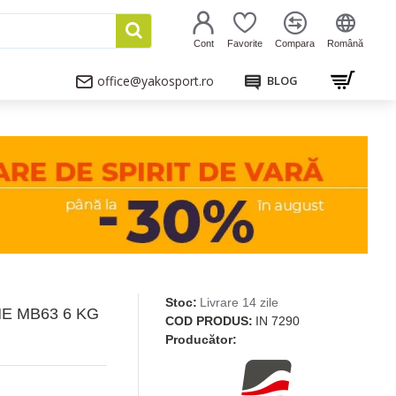
Cont
Favorite
Compara
Română
office@yakosport.ro
BLOG
Stoc:
Livrare 14 zile
E MB63 6 KG
COD PRODUS:
IN 7290
Producător: