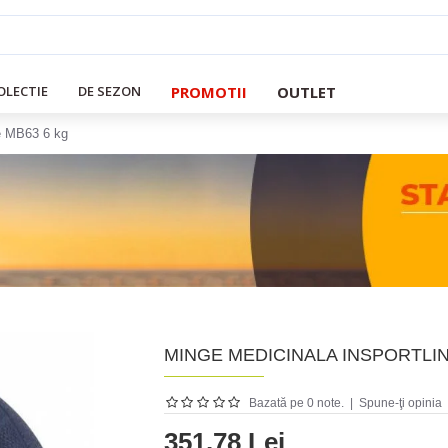
PROMOTII
OUTLET
OLECTIE
DE SEZON
e MB63 6 kg
MINGE MEDICINALA INSPORTLIN
Bazată pe 0 note.
|
Spune-ţi opinia
351.78 Lei