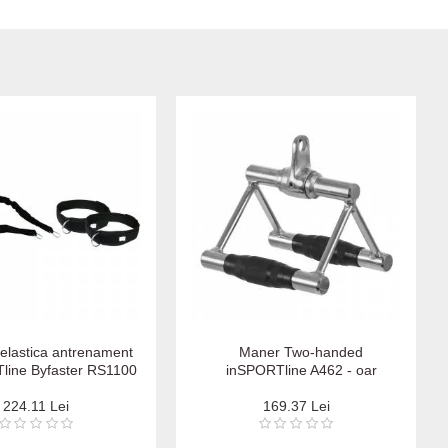
elastica antrenament
Maner Two-handed
line Byfaster RS1100
inSPORTline A462 - oar
224.11 Lei
169.37 Lei