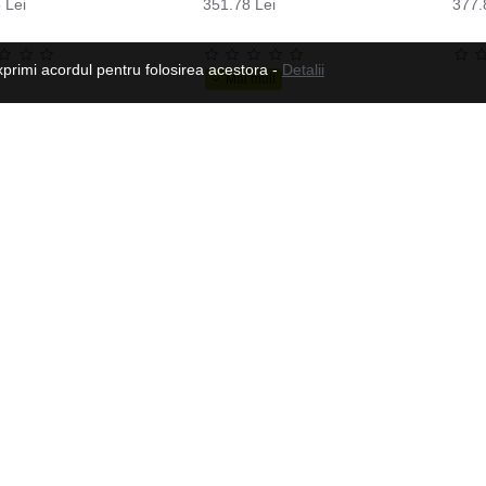
 Lei
351.78 Lei
377.
xprimi acordul pentru folosirea acestora -
Detalii
Casca de inot MARTES Monosili
30.58 Lei
52.09 Lei
Urmeaza-ne