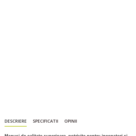
DESCRIERE
SPECIFICATII
OPINII
Manuşi de calitate superioara, potrivite pentru incepatori şi