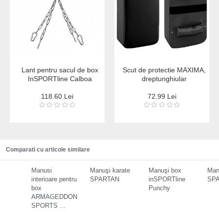
Lant pentru sacul de box
Scut de protectie MAXIMA,
InSPORTline Calboa
dreptunghiular
118.60 Lei
72.99 Lei
Comparati cu articole similare
Manusi
Manuşi karate
Manuşi box
Man
interioare pentru
SPARTAN
inSPORTline
SPA
box
Punchy
ARMAGEDDON
SPORTS ...