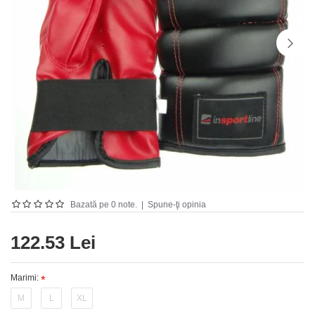
Bazată pe 0 note.
|
Spune-ţi opinia
122.53 Lei
Marimi:
M
L
XL