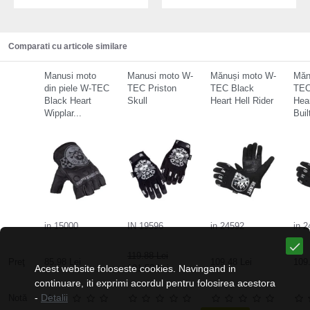
Comparati cu articole similare
Manusi moto
Manusi moto W-
Mănuși moto W-
Măn
din piele W-TEC
TEC Priston
TEC Black
TEC
Black Heart
Skull
Heart Hell Rider
Hea
Wipplar...
Buil
in 15000
IN 19596
in 24592
in 
119.88 Lei
Preţ
85.98 Lei
109.48 Lei
109.
Acest website foloseste cookies. Navingand in
101.53 Lei
continuare, iti exprimi acordul pentru folosirea acestora
-
Detalii
Notă