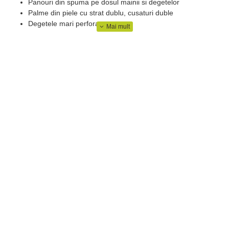
Panouri din spuma pe dosul mainii si degetelor
Palme din piele cu strat dublu, cusaturi duble
Degetele mari perforate
Design minimalist cu nituri metalice
Banda velcro
Material: 95% piele, 5% poliester
Таbel cu marimi manusi moto:
Lungimea
Circumferinta
Lungimea
incheieturii
palmei (cm)
manusii (cm)
mainii (cm)
S
21
18,5
27,5
M
22
19,3
28,7
L
23
20,1
29,9
XL
24
20,9
31,1
XXL
25
21,7
32,3