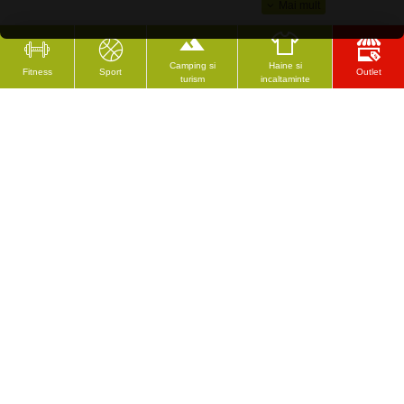
Camping si
Haine si
Fitness
Sport
Outlet
turism
incaltaminte
CELE MAI VĂZUTE
RECENZAT RECENT
Role / Patine de gheata Spartan 2 in 1 Red
Branturi Insoles MARTES Base
362.18 Lei
15.65 Lei