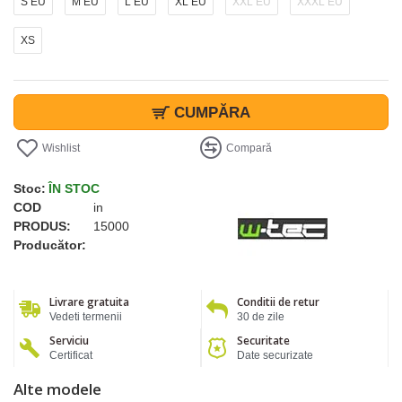
S EU
M EU
L EU
XL EU
XXL EU
XXXL EU
XS
CUMPĂRA
Wishlist
Compară
Stoc:
ÎN STOC
COD
in
PRODUS:
15000
Producător:
Livrare gratuita
Conditii de retur
Vedeti termenii
30 de zile
Serviciu
Securitate
Certificat
Date securizate
Alte modele