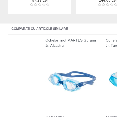
57.29 Lei
244.65 Lei
COMPARATI CU ARTICOLE SIMILARE
Ochelari inot MARTES Gurami
Ochela
Jr, Albastru
Jr, Tu