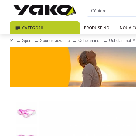
CATEGORII
PRODUSE NOI
NOUA C
Sport
Sporturi acvatice
Ochelari inot
Ochelari inot