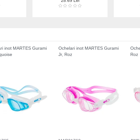
28.69 Lei
ri inot MARTES Gurami
Ochelari inot MARTES Gurami
Oche
rquoise
Jr, Roz
Roz