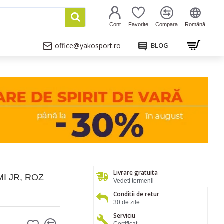
Cont
Favorite
Compara
Română
office@yakosport.ro
BLOG
Livrare gratuita
I JR, ROZ
Vedeti termenii
Conditii de retur
30 de zile
Serviciu