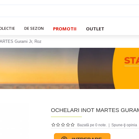
PROMOTII
OUTLET
OLECTIE
DE SEZON
 MARTES Gurami Jr, Roz
OCHELARI INOT MARTES GURAM
Bazată pe 0 note.
|
Spune-ţi opinia