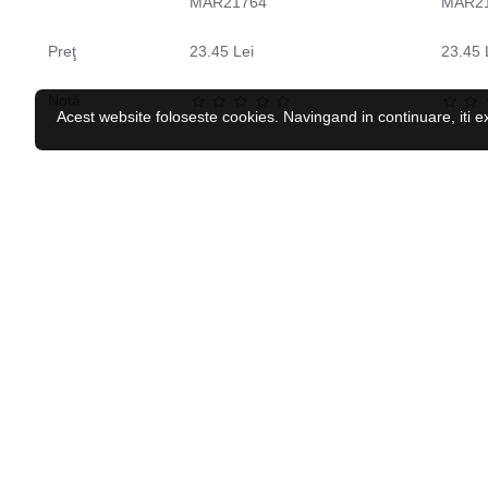
MAR21764
MAR2
Preţ
23.45 Lei
23.45 
Notă
Acest website foloseste cookies. Navingand in continuare, iti e
CELE MAI VĂZUTE
Caciula iarna copii HI-TEC Katie JR
44.04 Lei