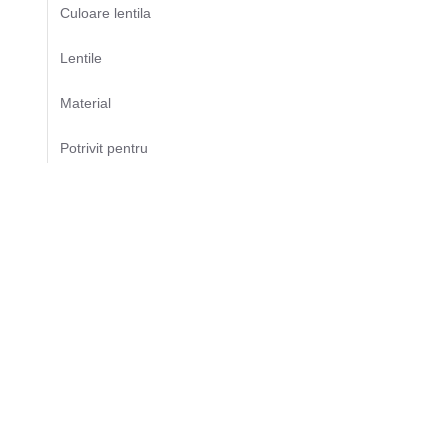
Culoare lentila
Lentile
Material
Potrivit pentru
Produs
Protectie UV
Sasiu
Sezon
Sport