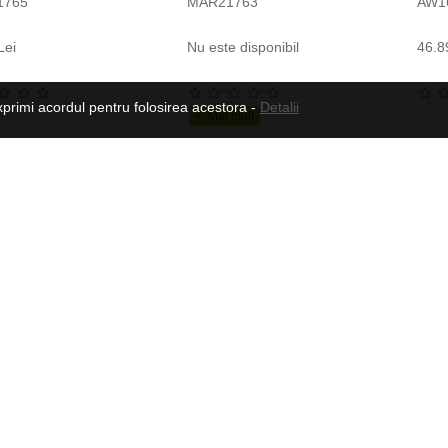
1765
MAR21763
AW1
Lei
Nu este disponibil
46.8
xprimi acordul pentru folosirea acestora -
Detalii
Manusi moto din piele pentru barbati W-TEC Dahmer, Maro
179.82 Lei
573.03 Lei
Urmeaza-ne