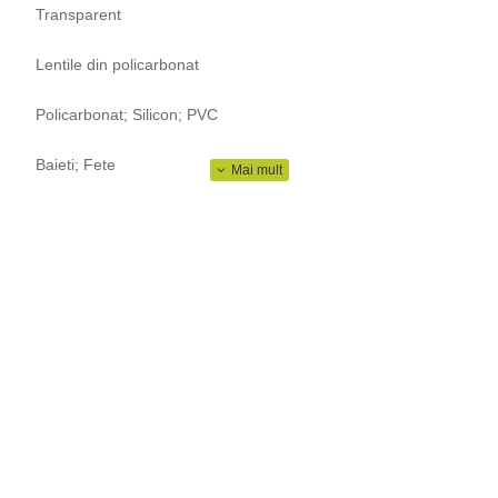
Transparent
Lentile din policarbonat
Policarbonat; Silicon; PVC
Baieti; Fete
Ochelari de inot
Da
Podea schimbabila
Primavara; Vara; Toamna; Iarna
Inot