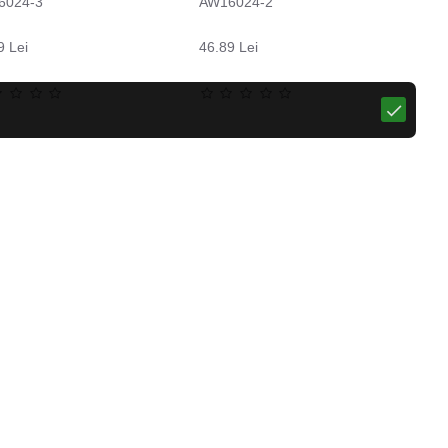
6024-3
AW16024-2
9 Lei
46.89 Lei
Pantaloni moto pentru femei W-TEC Leonarda
Sosete termo LASTING WHI, Galben
57.29 Lei