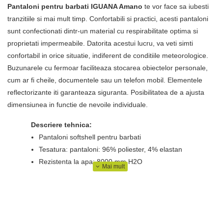
Pantaloni pentru barbati IGUANA Amano
te vor face sa iubesti
tranzitiile si mai mult timp. Confortabili si practici, acesti pantaloni
sunt confectionati dintr-un material cu respirabilitate optima si
proprietati impermeabile. Datorita acestui lucru, va veti simti
confortabil in orice situatie, indiferent de conditiile meteorologice.
Buzunarele cu fermoar faciliteaza stocarea obiectelor personale,
cum ar fi cheile, documentele sau un telefon mobil. Elementele
reflectorizante iti garanteaza siguranta. Posibilitatea de a ajusta
dimensiunea in functie de nevoile individuale.
Descriere tehnica:
Pantaloni softshell pentru barbati
Tesatura: pantaloni: 96% poliester, 4% elastan
Rezistenta la apa: 8000 mm H2O
Permeabilitatea la vapori: 1000 g H2O / m2
Buzunare practice cu fermoar
Elemente reflectorizante
Talie reglabila