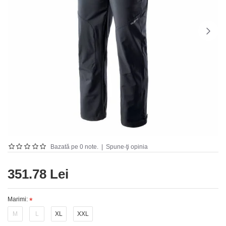
Bazată pe 0 note.
|
Spune-ţi opinia
351.78 Lei
Marimi:
M
L
XL
XXL