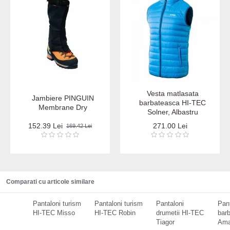
Vesta matlasata
Jambiere PINGUIN
barbateasca HI-TEC
Membrane Dry
Solner, Albastru
152.39 Lei
271.00 Lei
169.42 Lei
Comparati cu articole similare
Pantaloni turism
Pantaloni turism
Pantaloni
Pant
HI-TEC Misso
HI-TEC Robin
drumetii HI-TEC
bar
Tiagor
Am