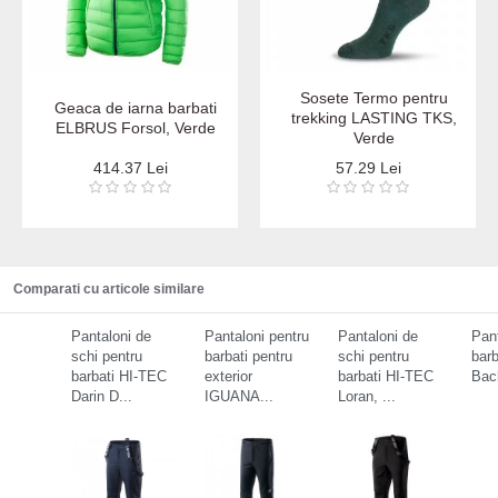
Sosete Termo pentru
Geaca de iarna barbati
trekking LASTING TKS,
ELBRUS Forsol, Verde
Verde
414.37 Lei
57.29 Lei
Comparati cu articole similare
Pantaloni de
Pantaloni pentru
Pantaloni de
Pant
schi pentru
barbati pentru
schi pentru
bar
barbati HI-TEC
exterior
barbati HI-TEC
Back
Darin D...
IGUANA...
Loran, ...