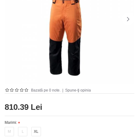
Bazată pe 0 note.
|
Spune-ţi opinia
810.39 Lei
Marimi:
M
L
XL