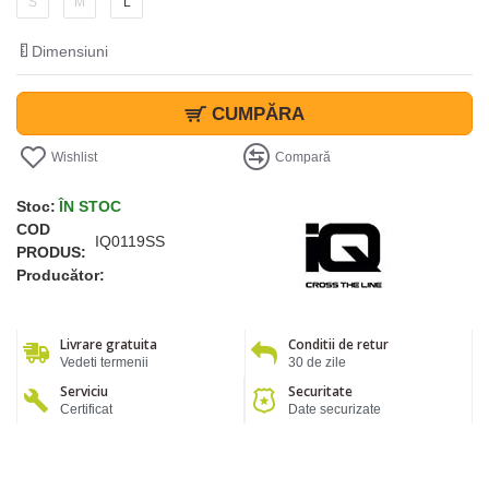
S
M
L
Dimensiuni
CUMPĂRA
Wishlist
Compară
Stoc:
ÎN STOC
COD
IQ0119SS
PRODUS:
Producător:
Livrare gratuita
Conditii de retur
Vedeti termenii
30 de zile
Serviciu
Securitate
Certificat
Date securizate