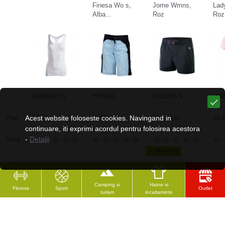
Finesa Wo s,
Jome Wmns,
Lad
Alba...
Roz
Roz
AW6518SS
HT6636
IQ0119SS
MA
Preţ
Acest website foloseste cookies. Navingand in
24.97 Lei
30.58 Lei
35.17 Lei
38.8
continuare, iti exprimi acordul pentru folosirea acestora
-
Detalii
Notă
Camping si
Haine si
Fitness
Sport
Outlet
turism
incaltaminte
CELE MAI VĂZUTE
RECENZAT RECENT