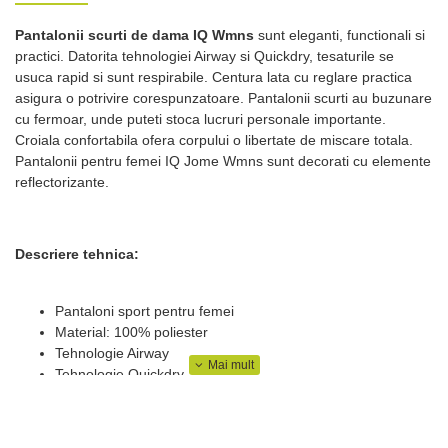
Pantalonii scurti de dama IQ Wmns
sunt eleganti, functionali si
practici. Datorita tehnologiei Airway si Quickdry, tesaturile se
usuca rapid si sunt respirabile. Centura lata cu reglare practica
asigura o potrivire corespunzatoare. Pantalonii scurti au buzunare
cu fermoar, unde puteti stoca lucruri personale importante.
Croiala confortabila ofera corpului o libertate de miscare totala.
Pantalonii pentru femei IQ Jome Wmns sunt decorati cu elemente
reflectorizante.
Descriere tehnica:
Pantaloni sport pentru femei
Material: 100% poliester
Tehnologie Airway
Tehnologie Quickdry
Elemente reflexive
Buzunare laterale cu fermoar
Talie elastica