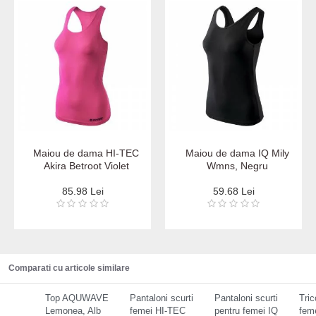
Maiou de dama HI-TEC
Maiou de dama IQ Mily
Akira Betroot Violet
Wmns, Negru
85.98 Lei
59.68 Lei
Comparati cu articole similare
Top AQUWAVE
Pantaloni scurti
Pantaloni scurti
Tric
Lemonea, Alb
femei HI-TEC
pentru femei IQ
fem