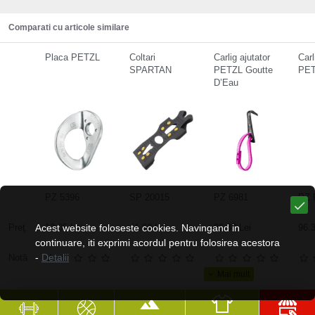
Comparati cu articole similare
Placa PETZL
Coltari
Carlig ajutator
Carl
SPARTAN
PETZL Goutte
PET
D’Eau
PZ 5396
SP 20015
PZ 6981
PZ 
Preţ
Acest website foloseste cookies. Navingand in
13.05 Lei
41.69 Lei
96.38 Lei
96.3
continuare, iti exprimi acordul pentru folosirea acestora
-
Detalii
Notă