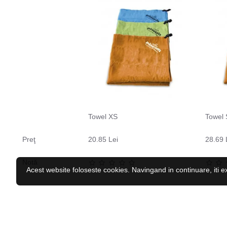
Towel XS
Towel 
Preţ
20.85 Lei
28.69 
Notă
Acest website foloseste cookies. Navingand in continuare, iti e
CELE MAI VĂZUTE
RECENZAT RECENT