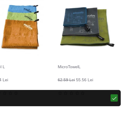
l L
MicroTowelL
4 Lei
62.59 Lei
55.56 Lei