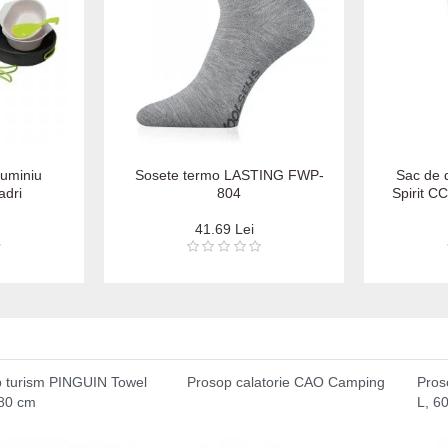
luminiu
Sosete termo LASTING FWP-
Sac de 
dri
804
Spirit C
41.69 Lei
 turism PINGUIN Towel
Prosop calatorie CAO Camping
Pros
x80 cm
L, 6