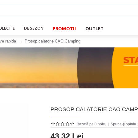
PROMOTII
OUTLET
OLECTIE
DE SEZON
re rapida
Prosop calatorie CAO Camping
PROSOP CALATORIE CAO CAMP
Bazată pe 0 note.
|
Spune-ţi opinia
43.32 Lei