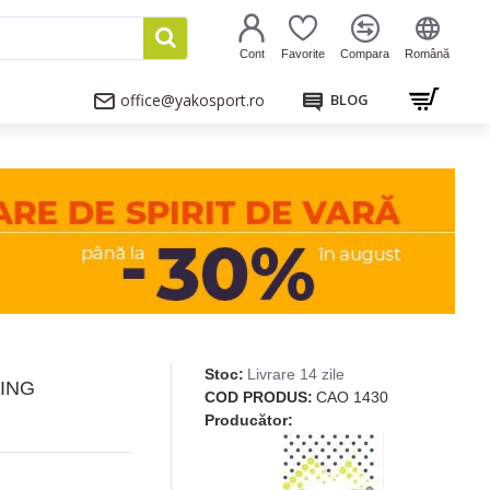
Cont
Favorite
Compara
Română
office@yakosport.ro
BLOG
Stoc:
Livrare 14 zile
ING
COD PRODUS:
CAO 1430
Producător: