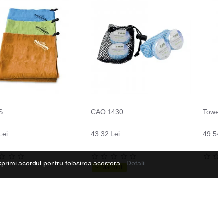
S
CAO 1430
Towe
Lei
43.32 Lei
49.5
xprimi acordul pentru folosirea acestora -
Detalii