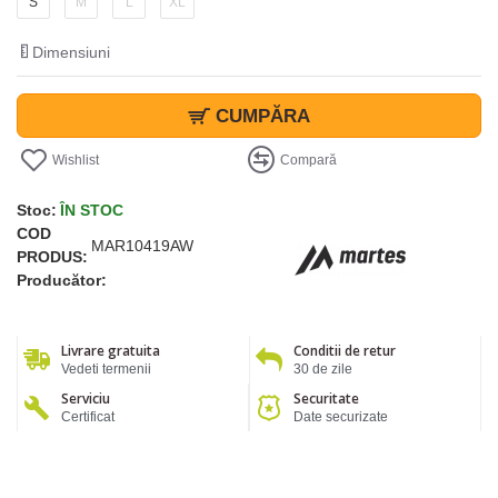
S
M
L
XL
Dimensiuni
CUMPĂRA
Wishlist
Compară
Stoc:
ÎN STOC
COD
MAR10419AW
PRODUS:
Producător:
Livrare gratuita
Conditii de retur
Vedeti termenii
30 de zile
Serviciu
Securitate
Certificat
Date securizate