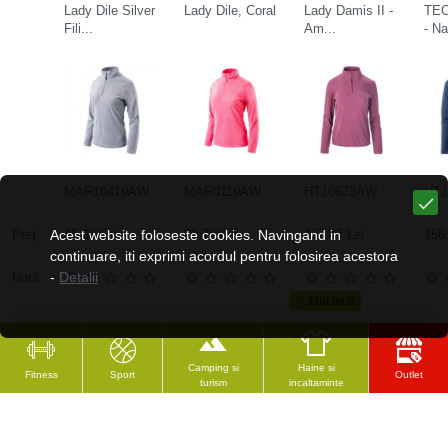
Lady Dile Silver
Lady Dile, Coral
Lady Damis II -
TEC
Fili...
Am...
- N
MAR10419AW
MAR0119AW
HT10623AW
HT1
Preţ
Acest website foloseste cookies. Navingand in
45.36 Lei
80.78 Lei
127.47 Lei
156.
continuare, iti exprimi acordul pentru folosirea acestora
-
Detalii
Notă
Camping si
Haine si
Fitness
Sport
Outlet
turism
incaltaminte
CELE MAI VĂZUTE
RECENZAT RECENT