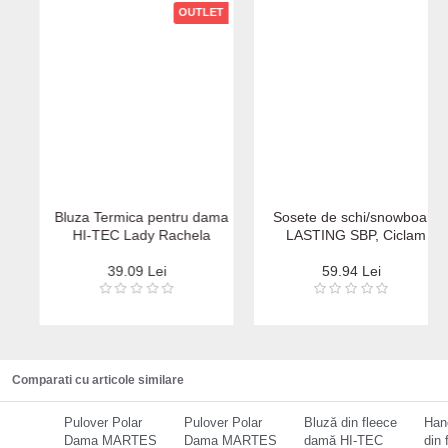
OUTLET
Bluza Termica pentru dama
Sosete de schi/snowboard
HI-TEC Lady Rachela
LASTING SBP, Ciclam
39.09 Lei
59.94 Lei
Comparati cu articole similare
Pulover Polar
Pulover Polar
Bluză din fleece
Han
Dama MARTES
Dama MARTES
damă HI-TEC
din 