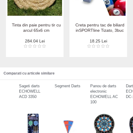
Tinta din paie pentru tir cu
Creta pentru tac de biliard
arcul 65x6 cm
inSPORTline Tizato, 3buc
284.04 Lei
18.25 Lei
Comparati cu articole similare
Sageti darts
Segment Darts
Panou de darts
Dart
ECHOWELL
electronic
EC
ACD 3350
ECHOWELL AC
DC-
100