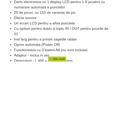
Darts electronice cu 1 display LCD pentru 1-8 jucatori cu
numarare automata a punctelor
20 de jocuri, cu 153 de variante de joc
Efecte sonore
Un ecran LCD pentru a afisa punctele
Cu optiuni pentru dublu si triplu IN / OUT pentru jocurile de
01 '
Inel larg pentru a prinde sagetile ratate
Oprire automata (Power Off)
Functioneaza cu 3 baterii AA (nu sunt incluse)
Adaptor - inclus in set
Dimensiuni - L 456 x H 530 x 32 mm
6 sageti
Accesorii - 14 buc. varfuri moi suplimentare, stabilizatori
suplimentari