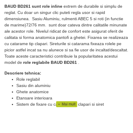
BAUD BD261 sunt role inline
extrem de durabile si simplu de
reglat. Cu doar un singur clic puteti regla usor si rapid
dimensiunea. Sasiu Aluminiu, rulmenti ABEC 5 si roti (in functie
de marime)72/76 mm. sunt doar cateva dintre calitatile minunate
ale acestor role. Nivelul ridicat de confort este asigurat oferit de
calitata si forma anatomica pantofi a ghetei. Fixarea se realizeaza
cu catarame tip clapari. Sireturile si catarama fixeaza rolele pe
picior astfel incat sa nu alunece si sa fie usor de incaltat/descaltat.
Toate aceste caracteristici contribuie la popularitatea acestui
model de
role reglabile BAUD BD261
.
Descriere tehnica:
Role reglabil
Sasiu din aluminiu
Ghete anatomice
Etansare interioara
Sistem de fixare cu catarama tip clapari si siret
Ajustare fixare si eliberare, rapida si usoara
Rulmenti - ABEC 5
Material roti - PU (poliuretan)
Duritate Roti - 82A