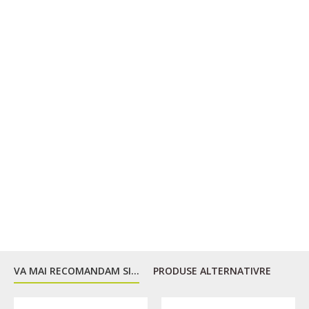
Dimensiune roti- S (70 mm.), M (72 mm.), L (76 mm).
Capacitatea de incarcare - S, M-60 kg, L-100 kg.
VA MAI RECOMANDAM SI...
PRODUSE ALTERNATIVRE