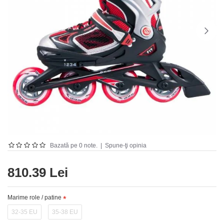
Bazată pe 0 note.
|
Spune-ţi opinia
810.39 Lei
Marime role / patine
32-35 EU
35-38 EU