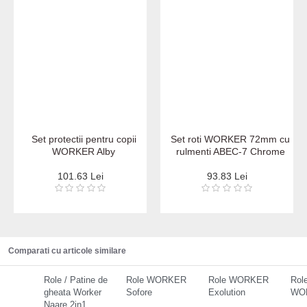
Set protectii pentru copii
Set roti WORKER 72mm cu
WORKER Alby
rulmenti ABEC-7 Chrome
101.63 Lei
93.83 Lei
Comparati cu articole similare
Role / Patine de
Role WORKER
Role WORKER
Role
gheata Worker
Sofore
Exolution
WOR
Naare 2in1