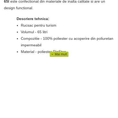
65l
este confectionat din materiale de inalta calitate si are un
design functional.
Descriere tehnica:
Rucsac pentru turism
Volumul - 65 litri
Compozitie - 100% poliester cu acoperire din poliuretan
impermeabil
Material - poliester RipStop
Spate ergonomic
Curele - reglabile, respirabile
Spate respirabil - AERDUCT
Dimensiuni - 75 x 30 x 26 cm
Greutate - 1,4 kg
Buzunare functionale
Impermeabil
Sistem H2O – rezervor de apa
Curea de respiratie stabila si confortabila, cu reglare
rapida