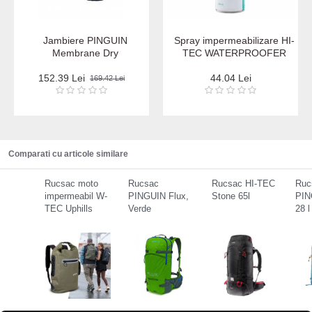
Jambiere PINGUIN
Spray impermeabilizare HI-
Membrane Dry
TEC WATERPROOFER
152.39 Lei
44.04 Lei
169.42 Lei
Comparati cu articole similare
Rucsac moto
Rucsac
Rucsac HI-TEC
Ruc
impermeabil W-
PINGUIN Flux,
Stone 65l
PIN
TEC Uphills
Verde
28 