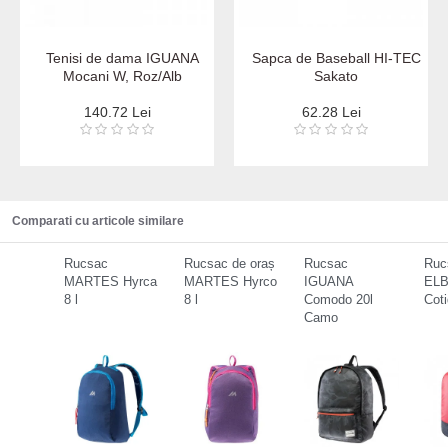
Tenisi de dama IGUANA
Sapca de Baseball HI-TEC
Mocani W, Roz/Alb
Sakato
140.72 Lei
62.28 Lei
Comparati cu articole similare
Rucsac
Rucsac de oraș
Rucsac
Ruc
MARTES Hyrca
MARTES Hyrco
IGUANA
EL
8 l
8 l
Comodo 20l
Coti
Camo