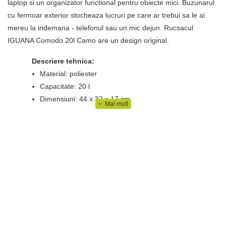
laptop si un organizator functional pentru obiecte mici. Buzunarul
cu fermoar exterior stocheaza lucruri pe care ar trebui sa le ai
mereu la indemana - telefonul sau un mic dejun. Rucsacul
IGUANA Comodo 20l Camo are un design original.
Descriere tehnica:
Material: poliester
Capacitate: 20 l
Dimensiuni: 44 x 32 x 17 cm
Greutate: 0,5 kg
Spate ergonomic
Compartiment pentru laptop
Curele moi si late
Culori la moda
Design original