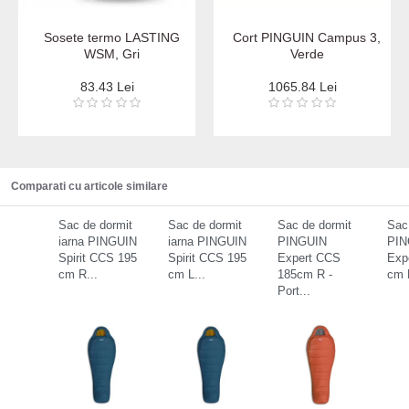
Sosete termo LASTING
Cort PINGUIN Campus 3,
WSM, Gri
Verde
83.43 Lei
1065.84 Lei
Comparati cu articole similare
Sac de dormit
Sac de dormit
Sac de dormit
Sac
iarna PINGUIN
iarna PINGUIN
PINGUIN
PIN
Spirit CCS 195
Spirit CCS 195
Expert CCS
Exp
cm R...
cm L...
185cm R -
cm L
Port...