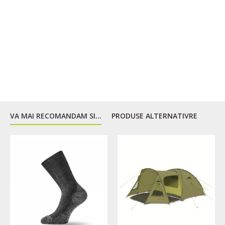
Tip
Mumie
Umplutura
Poliester; BHB
Latime (cm)
55; 88
VA MAI RECOMANDAM SI...
PRODUSE ALTERNATIVRE