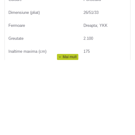
Dimensiune (pliat)
26/51/33
Fermoare
Dreapta; YKK
Greutate
2.100
Inaltime maxima (cm)
175
Material extern
Nailon
Material interior
Poliester
Potrivit pentru
Femei; Barbati
Produs
Sac de dormit
Sezon
Iarna
Temperatura extrema °C
-37