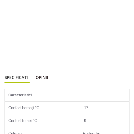
SPECIFICATII
OPINII
Caracteristici
Confort barbați °C
-17
Confort femei °C
-9
Culoare
Portocaliu