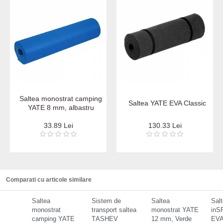
Saltea monostrat camping
Saltea YATE EVA Classic
YATE 8 mm, albastru
33.89 Lei
130.33 Lei
Comparati cu articole similare
Saltea
Sistem de
Saltea
Salt
monostrat
transport saltea
monostrat YATE
inS
camping YATE
ТАSHEV
12 mm, Verde
EVA