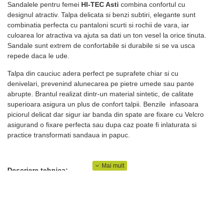
Sandalele pentru femei
HI-TEC Asti
combina confortul cu
designul atractiv. Talpa delicata si benzi subtiri, elegante sunt
combinatia perfecta cu pantaloni scurti si rochii de vara, iar
culoarea lor atractiva va ajuta sa dati un ton vesel la orice tinuta.
Sandale sunt extrem de confortabile si durabile si se va usca
repede daca le ude.
Talpa din cauciuc adera perfect pe suprafete chiar si cu
denivelari, prevenind alunecarea pe pietre umede sau pante
abrupte. Brantul realizat dintr-un material sintetic, de calitate
superioara asigura un plus de confort talpii. Benzile infasoara
piciorul delicat dar sigur iar banda din spate are fixare cu Velcro
asigurand o fixare perfecta sau dupa caz poate fi inlaturata si
practice transformati sandaua in papuc.
Descriere tehnica:
Design frumos si atractiv
Benzi stabilizatoare, elegante
Banda din spate ajustabila cu Velcro atasare comoda si
sigur la picioare