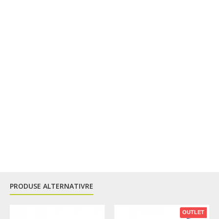
Posibilitatea de a converti din sandale in papuci
Talpi de cauciuc pentru tractiune excelenta si durabilitate
Culoare - albastru
Tip - femei
PRODUSE ALTERNATIVRE
OUTLET