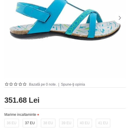
Bazată pe 0 note.
|
Spune-ţi opinia
351.68 Lei
Marime incaltaminte
36 EU
37 EU
38 EU
39 EU
40 EU
41 EU