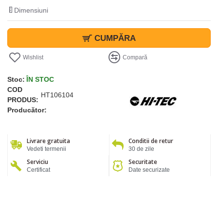
Dimensiuni
CUMPĂRA
Wishlist
Compară
Stoc:
ÎN STOC
COD
HT106104
PRODUS:
Producător:
Livrare gratuita
Conditii de retur
Vedeti termenii
30 de zile
Serviciu
Securitate
Certificat
Date securizate