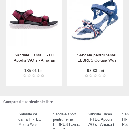
Sandale Dama HI-TEC
Sandale pentru femei
Apodis WO s - Amarant
ELBRUS Colusa Wos
185.01 Lei
93.83 Lei
Comparati cu articole similare
Sandale de
Sandale sport
Sandale Dama
San
dama HI-TEC
pentru femei
HI-TEC Apodis
HI-
Merito Wos
ELBRUS Lavera
WO s - Amarant
Roz