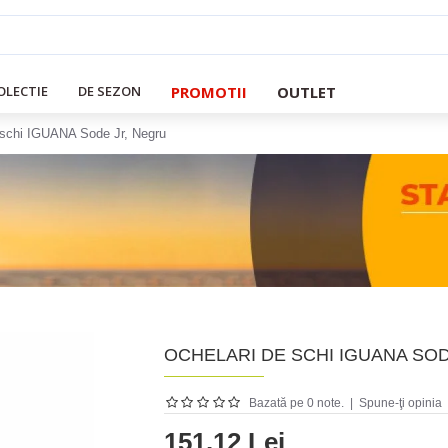
PROMOTII
OUTLET
OLECTIE
DE SEZON
 schi IGUANA Sode Jr, Negru
OCHELARI DE SCHI IGUANA SO
Bazată pe 0 note.
|
Spune-ţi opinia
151.12 Lei