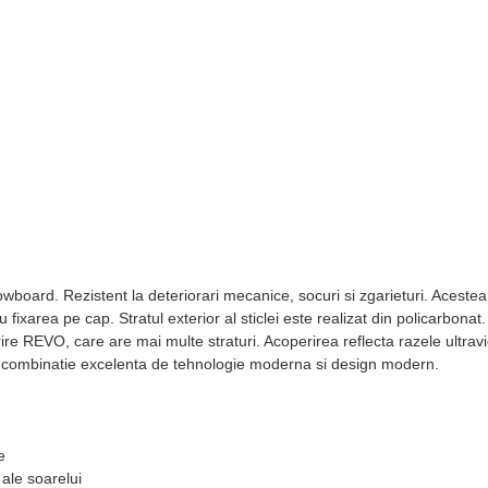
owboard. Rezistent la deteriorari mecanice, socuri si zgarieturi. Aceste
u fixarea pe cap. Stratul exterior al sticlei este realizat din policarbonat
ire REVO, care are mai multe straturi. Acoperirea reflecta razele ultravi
 combinatie excelenta de tehnologie moderna si design modern.
e
ale soarelui