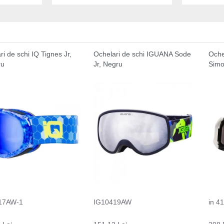
ri de schi IQ Tignes Jr,
Ochelari de schi IGUANA Sode
Oche
ru
Jr, Negru
Sim
17AW-1
IG10419AW
in 4