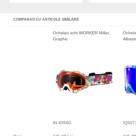
COMPARATI CU ARTICOLE SIMILARE
Ochelari schi WORKER Miller,
Ochela
Graphic
Albast
IN 4094G
IQ507