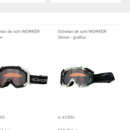
lari de schi WORKER
Ochelari de schi WORKER
on
Simon - grafica
100
in 4100G