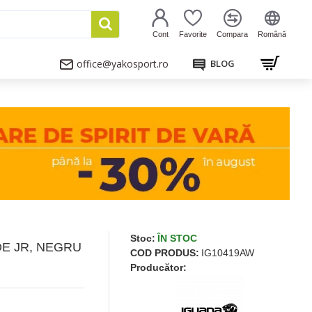
Cont
Favorite
Compara
Română
office@yakosport.ro
BLOG
Stoc:
ÎN STOC
DE JR, NEGRU
COD PRODUS:
IG10419AW
Producător: