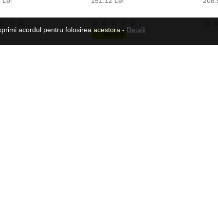
 Lei
151.12 Lei
208.
xprimi acordul pentru folosirea acestora -
Detalii
Casca de inot MARTES Monosili
30.58 Lei
52.09 Lei
Urmeaza-ne