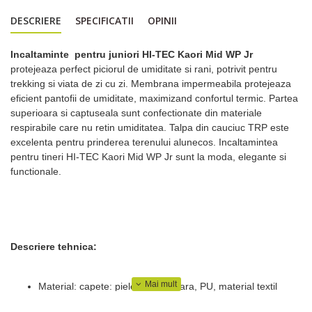
DESCRIERE
SPECIFICATII
OPINII
Incaltaminte pentru juniori HI-TEC Kaori Mid WP Jr
protejeaza perfect piciorul de umiditate si rani, potrivit pentru
trekking si viata de zi cu zi. Membrana impermeabila protejeaza
eficient pantofii de umiditate, maximizand confortul termic. Partea
superioara si captuseala sunt confectionate din materiale
respirabile care nu retin umiditatea. Talpa din cauciuc TRP este
excelenta pentru prinderea terenului alunecos. Incaltamintea
pentru tineri HI-TEC Kaori Mid WP Jr sunt la moda, elegante si
functionale.
Descriere tehnica:
Material: capete: piele de caprioara, PU, ​​material textil
Captuseala: plasa sintetica