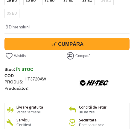
29 EU
30 EU
31 EU
32 EU
33 EU
34 EU
35 EU
Dimensiuni
CUMPĂRA
Wishlist
Compară
Stoc:
ÎN STOC
COD
HT3720AW
PRODUS:
Producător:
Livrare gratuita
Conditii de retur
Vedeti termenii
30 de zile
Serviciu
Securitate
Certificat
Date securizate