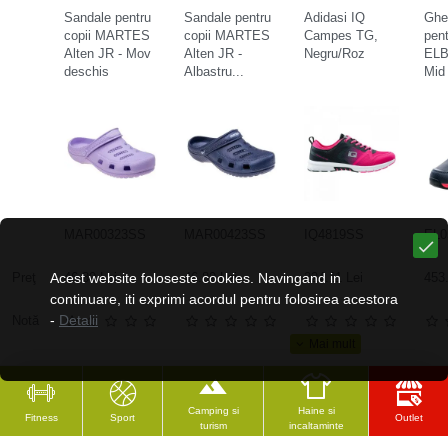
Sandale pentru
Sandale pentru
Adidasi IQ
Ghe
copii MARTES
copii MARTES
Campes TG,
pent
Alten JR - Mov
Alten JR -
Negru/Roz
ELB
deschis
Albastru...
Mid 
MAR00323SS
MAR00423SS
IQ4819SS
EL
Preţ
Acest website foloseste cookies. Navingand in
46.89 Lei
46.89 Lei
224.11 Lei
453.
continuare, iti exprimi acordul pentru folosirea acestora
-
Detalii
Notă
Camping si
Haine si
Fitness
Sport
Outlet
turism
incaltaminte