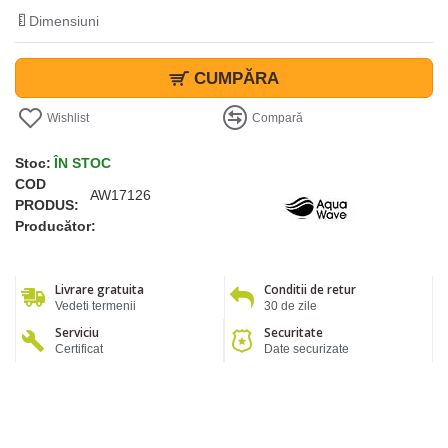
Dimensiuni
CUMPĂRA
Wishlist
Compară
Stoc:
ÎN STOC
COD
AW17126
PRODUS:
Producător:
Livrare gratuita
Conditii de retur
Vedeti termenii
30 de zile
Serviciu
Securitate
Certificat
Date securizate