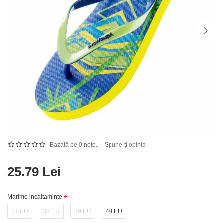
Bazată pe 0 note.
|
Spune-ţi opinia
25.79 Lei
Marime incaltaminte
37 EU
38 EU
39 EU
40 EU