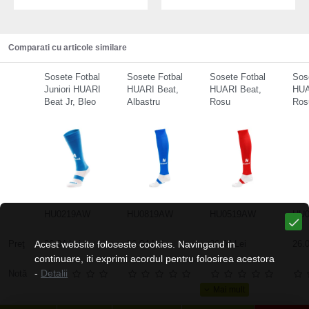
Comparati cu articole similare
Sosete Fotbal
Sosete Fotbal
Sosete Fotbal
Sos
Juniori HUARI
HUARI Beat,
HUARI Beat,
HUA
Beat Jr, Bleo
Albastru
Rosu
Ros
HU0219AW
HU0819AW
HU0519AW
HU
Preţ
Acest website foloseste cookies. Navingand in
26.04 Lei
26.04 Lei
26.04 Lei
26.0
continuare, iti exprimi acordul pentru folosirea acestora
-
Detalii
Notă