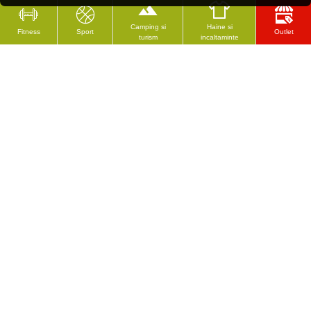
Camping si
Haine si
Fitness
Sport
Outlet
turism
incaltaminte
CELE MAI VĂZUTE
RECENZAT RECENT
Ochelari de soare HI-TEC Verto Z100-2
Disc greutate olimpic TOP SPORT Castyr OL 15 kg
195.16 Lei
362.18 Lei
Urmeaza-ne