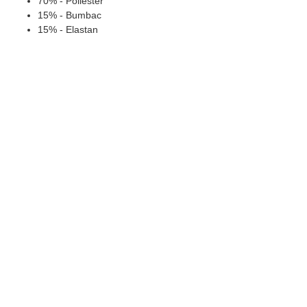
70% - Poliester
15% - Bumbac
15% - Еlastan