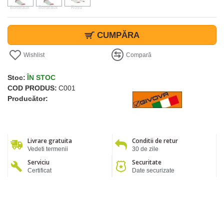
Bordeaux
Bordeaux
Rosu
CUMPĂRA
Wishlist
Compară
Stoc:
ÎN STOC
COD PRODUS:
C001
Producător:
Livrare gratuita
Conditii de retur
Vedeti termenii
30 de zile
Serviciu
Securitate
Certificat
Date securizate