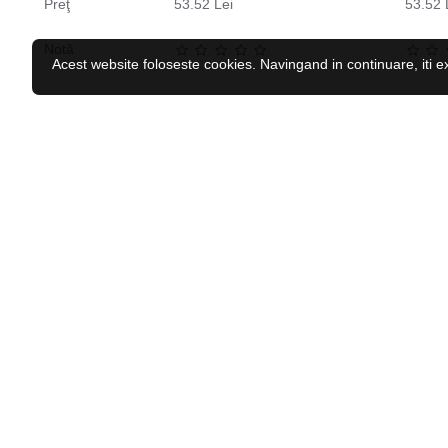
Preţ
53.52 Lei
53.52 
Notă
Acest website foloseste cookies. Navingand in continuare, iti e
CELE MAI VĂZUTE
RECENZAT RECENT
Centura de talie inSPORTline Neobelt
67.48 Lei