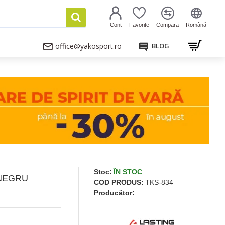
Cont
Favorite
Compara
Română
office@yakosport.ro
BLOG
Stoc:
ÎN STOC
 NEGRU
COD PRODUS:
TKS-834
Producător: