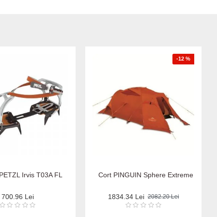
-12 %
 PETZL Irvis T03A FL
Cort PINGUIN Sphere Extreme
700.96 Lei
1834.34 Lei
2082.20 Lei