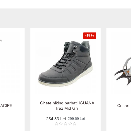
-15 %
Ghete hiking barbati IGUANA
LACIER
Coltari
Iraz Mid Gri
254.33 Lei
299.69 Lei