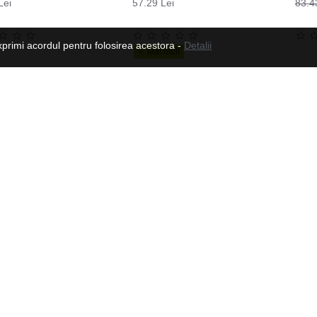
Lei
57.29 Lei
83.4
xprimi acordul pentru folosirea acestora -
Detalii
Suport flotari SPARTAN
78.18 Lei
88.58 Lei
Urmeaza-ne