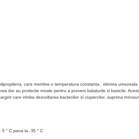
olipropilena, care mentine o temperatura constanta, elimina umezeala si
area dar au protectie moale pentru a preveni bataturile si basicile. Aces
argint care inhiba dezvoltarea bacteriilor si ciupercilor, suprima mirosur
 + 5 ° C pana la -35 ° C